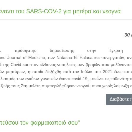
έναντι του SARS-COV-2 για μητέρα και νεογνά
30 
 πρόσφατης δημοσίευσης στην έγκριτη επι
d Journal of Medicine, των Natasha B. Halasa και συνεργατών, αν
ά της Covid και στον κίνδυνος νοσηλείας των βρεφών που μολύνοντα
νών μαρτύρων, η οποία διεξήχθη από τον Ιούλιο του 2021 έως και 
βολιασμός των εγκύων γυναικών έναντι covid-19, μειώνει τις πιθανότη
 ζωής τους.Στη μελέτη συμπεριλήφθηκαν νεογνά με και χωρίς λοίμωξη co
Διαβάστε 
ύσου τον φαρμακοποιό σου"