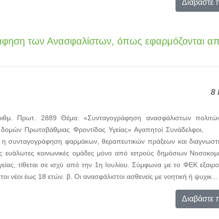
Διαβάστε 
ράφηση των Ανασφαλίστων, όπως εφαρμόζονται απ
8 
ριθμ. Πρωτ. 2889 Θέμα: «Συνταγογράφηση ανασφάλιστων πολιτώ
ι δομών Πρωτοβάθμιας Φροντίδας Υγείας» Αγαπητοί Συνάδελφο
2 η συνταγογράφηση φαρμάκων, θεραπευτικών πράξεων και διαγνωστ
ις ευάλωτες κοινωνικές ομάδες μόνο από ιατρούς δημόσιων Νοσοκομ
ίας, τίθεται σε ισχύ από την 1η Ιουλίου. Σύμφωνα με το ΦΕΚ εξαιρο
τοι νέοι έως 18 ετών. β. Οι ανασφάλιστοι ασθενείς με νοητική ή ψυχικ...
Διαβάστε 