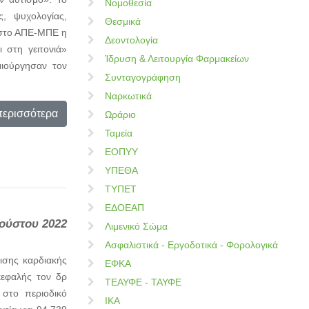
Νομοθεσία
, ψυχολογίας,
Θεσμικά
ε στο ΑΠΕ-ΜΠΕ η
Δεοντολογία
 στη γειτονιά»
Ίδρυση & Λειτουργία Φαρμακείων
μιούργησαν τον
Συνταγογράφηση
Ναρκωτικά
περισσότερα
Ωράριο
Ταμεία
ΕΟΠΥΥ
ΥΠΕΘΑ
ΤΥΠΕΤ
ΕΔΟΕΑΠ
ούστου 2022
Λιμενικό Σώμα
Ασφαλιστικά - Εργοδοτικά - Φορολογικά
ισης καρδιακής
ΕΦΚΑ
ικεφαλής τον δρ
ΤΕΑΥΦΕ - ΤΑΥΦΕ
 στο περιοδικό
ΙΚΑ