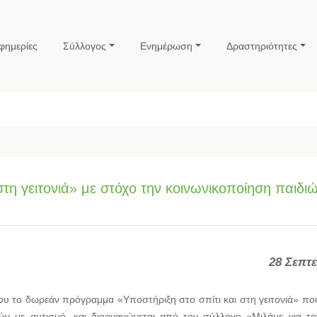
φημερίες
Σύλλογος
Ενημέρωση
Δραστηριότητες
η γειτονιά» με στόχο την κοινωνικοποίηση παιδι
28 Σεπτ
ίου το δωρεάν πρόγραμμα «Υποστήριξη στο σπίτι και στη γειτονιά» πο
ών με αυτισμό, και διοργανώνεται από τον σύλλογο «Μιλάμε για το