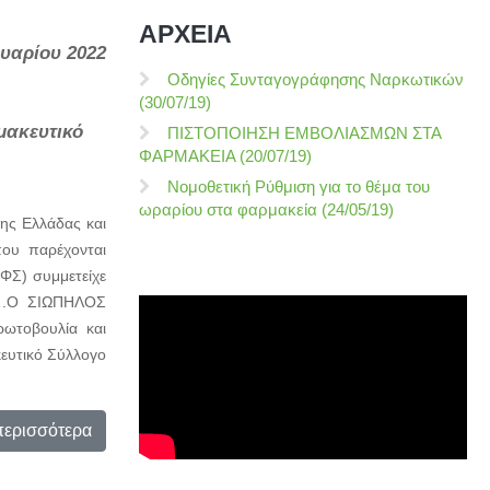
ΑΡΧΕΙΑ
υαρίου 2022
Οδηγίες Συνταγογράφησης Ναρκωτικών
(30/07/19)
μακευτικό
ΠΙΣΤΟΠΟΙΗΣΗ ΕΜΒΟΛΙΑΣΜΩΝ ΣΤΑ
ΦΑΡΜΑΚΕΙΑ (20/07/19)
Νομοθετική Ρύθμιση για το θέμα του
ωραρίου στα φαρμακεία (24/05/19)
της Ελλάδας και
ου παρέχονται
ΦΣ) συμμετείχε
Η….Ο ΣΙΩΠΗΛΟΣ
ωτοβουλία και
ευτικό Σύλλογο
περισσότερα