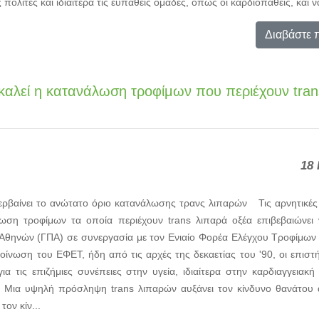
ολίτες και ιδιαίτερα τις ευπαθείς ομάδες, όπως οι καρδιοπαθείς, και ν
Διαβάστε 
καλεί η κατανάλωση τροφίμων που περιέχουν tran
18 
βαίνει το ανώτατο όριο κατανάλωσης τρανς λιπαρών Τις αρνητικές 
ωση τροφίμων τα οποία περιέχουν trans λιπαρά οξέα επιβεβαιώνει 
Αθηνών (ΓΠΑ) σε συνεργασία με τον Ενιαίο Φορέα Ελέγχου Τροφίμω
κοίνωση του ΕΦΕΤ, ήδη από τις αρχές της δεκαετίας του '90, οι επισ
α τις επιζήμιες συνέπειες στην υγεία, ιδιαίτερα στην καρδιαγγειακή
 Μια υψηλή πρόσληψη trans λιπαρών αυξάνει τον κίνδυνο θανάτου 
ον κίν...