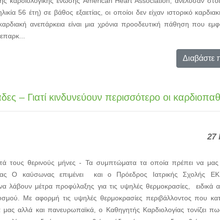
ικής καρδιολογικής ένωσης American Heart Association, ανέλυσαν στοι
λικία 56 έτη) σε βάθος εξαετίας, οι οποίοι δεν είχαν ιστορικό καρδια
καρδιακή ανεπάρκεια είναι μια χρόνια προοδευτική πάθηση που εμφα
επαρκ...
Διαβάστε 
δες – Γιατί κινδυνεύουν περισσότερο οι καρδιοπαθ
27 
τά τους θερινούς μήνες - Τα συμπτώματα τα οποία πρέπει να μα
ειας Ο καύσωνας επιμένει και ο Πρόεδρος Ιατρικής Σχολής ΕΚ
 να λάβουν μέτρα προφύλαξης για τις υψηλές θερμοκρασίες, ειδικά 
υσμού. Με αφορμή τις υψηλές θερμοκρασίες περιβάλλοντος που κατ
α μας αλλά και πανευρωπαϊκά, ο Καθηγητής Καρδιολογίας τονίζει πω