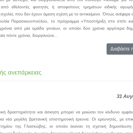
 από εθελοντές φοιτητές ή αποφοίτους τμημάτων ειδικής αγωγής
 σχολές που δεν έχουν άμεση σχέση με το αντικείμενο. Όπως ανέφερ
ουλία Παρασκευοπούλου, το πρόγραμμα «Υποστήριξη στο σπίτι και
 χρόνια από μία ομάδα γονέων, οι οποίοι δύο χρόνια αργότερα δη
αία πέντε χρόνια, διοργανώνε...
Διαβάστε 
κής ανεπάρκειας
31 Αυγ
ική δραστηριότητα και άσκηση μπορεί να μειώσει τον κίνδυνο εμφάν
μια νέα μεγάλη βρετανική επιστημονική έρευνα. Οι ερευνητές, με επ
τημίου της Γλασκώβης, οι οποίοι έκαναν τη σχετική δημοσίευση