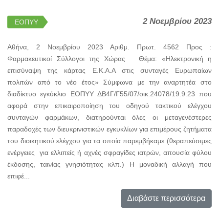
2 Νοεμβρίου 2023
ΕΟΠΥΥ
Αθήνα, 2 Νοεμβρίου 2023 Αριθμ. Πρωτ. 4562 Προς :
Φαρμακευτικοί Σύλλογοι της Χώρας Θέμα: «Ηλεκτρονική η
επισύναψη της κάρτας Ε.Κ.Α.Α στις συνταγές Ευρωπαίων
πολιτών από το νέο έτος» Σύμφωνα με την αναρτητέα στο
διαδίκτυο εγκύκλιο ΕΟΠΥΥ ΔΒ4Γ/Γ55/07/οικ.24078/19.9.23 που
αφορά στην επικαιροποίηση του οδηγού τακτικού ελέγχου
συνταγών φαρμάκων, διατηρούνται όλες οι μεταγενέστερες
παραδοχές των διευκρινιστικών εγκυκλίων για επιμέρους ζητήματα
του διοικητικού ελέγχου για τα οποία παρεμβήκαμε (θεραπεύσιμες
ενέργειες για ελλιπείς ή αχνές σφραγίδες ιατρών, απουσία φύλου
έκδοσης, ταινίας γνησιότητας κλπ.) Η μοναδική αλλαγή που
επιφέ...
Διαβάστε περισσότερα