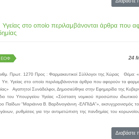
Διαβάστε 
. Υγείας στο οποίο περιλαμβάνονται άρθρα που α
δημίας
24 
- ΕΟΦ
ιθμ. Πρωτ. 1270 Προς : Φαρμακευτικοί Σύλλογοι της Χώρας Θέμα: 
 Υπ. Υγείας στο οποίο περιλαμβάνονται άρθρα που αφορούν τα φαρμα
μίας» Αγαπητοί Συνάδελφοι, Δημοσιεύθηκε στην Εφημερίδα της Κυβερ
διο του Υπουργείου Υγείας «Σύσταση νομικού προσώπου ιδιωτικού 
ο Παίδων “Μαριάννα Β. Βαρδινογιάννη -ΕΛΠΙΔΑ”», εκσυγχρονισμός του
γάνων, ρυθμίσεις για την αντιμετώπιση της πανδημίας του κορωνοϊο
Διαβάστε 