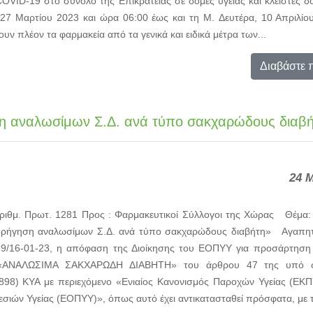
VID-19 στο σύνολο της Επικράτειας σε δομές υγείας και κλειστές δ
 27 Μαρτίου 2023 και ώρα 06:00 έως και τη M. Δευτέρα, 10 Απριλίο
ν πλέον τα φαρμακεία από τα γενικά και ειδικά μέτρα των...
Διαβάστε 
η αναλωσίμων Σ.Δ. ανά τύπο σακχαρώδους διαβ
24 
ριθμ. Πρωτ. 1281 Προς : Φαρμακευτικοί Σύλλογοι της Χώρας Θέμα:
ρήγηση αναλωσίμων Σ.Δ. ανά τύπο σακχαρώδους διαβήτη» Αγαπητο
89/16-01-23, η απόφαση της Διοίκησης του ΕΟΠΥΥ για προσάρτησ
 «ΑΝΑΛΩΣΙΜΑ ΣΑΚΧΑΡΩΔΗ ΔΙΑΒΗΤΗ» του άρθρου 47 της υπό στ
4898) ΚΥΑ με περιεχόμενο «Ενιαίος Κανονισμός Παροχών Υγείας (ΕΚΠ
ών Υγείας (ΕΟΠΥΥ)», όπως αυτό έχει αντικατασταθεί πρόσφατα, με τ