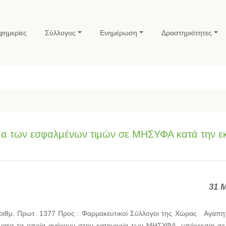
φημερίες
Σύλλογος
Ενημέρωση
Δραστηριότητες
ημα των εσφαλμένων τιμών σε ΜΗΣΥΦΑ κατά την ε
31 
ιθμ. Πρωτ. 1377 Προς : Φαρμακευτικοί Σύλλογοι της Χώρας Αγαπητ
ατα τα οποία ανήκουν στην κατηγορία των ΜΗΣΥΦΑ, υπόκεινται σε 