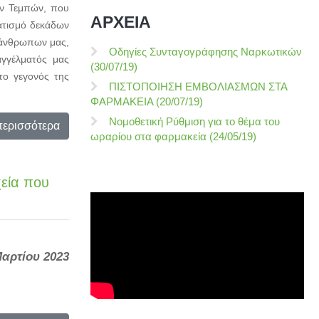
ων Τεμπών, που
ΑΡΧΕΙΑ
ατισμό δεκάδων
υνάνθρωπων μας,
Οδηγίες Συνταγογράφησης Ναρκωτικών
αγγέλματός μας
(30/07/19)
το γεγονός της
ΠΙΣΤΟΠΟΙΗΣΗ ΕΜΒΟΛΙΑΣΜΩΝ ΣΤΑ
ΦΑΡΜΑΚΕΙΑ (20/07/19)
Νομοθετική Ρύθμιση για το θέμα του
περισσότερα
ωραρίου στα φαρμακεία (24/05/19)
χεία που
Μαρτίου 2023