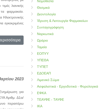
Νομοθεσία
τιμές λιανικής
Θεσμικά
τα φαρμακεία.
Δεοντολογία
α Ηλεκτρονικής
Ίδρυση & Λειτουργία Φαρμακείων
ια εγκεκριμένες
Συνταγογράφηση
Ναρκωτικά
περισσότερα
Ωράριο
Ταμεία
ΕΟΠΥΥ
ΥΠΕΘΑ
ΤΥΠΕΤ
ΕΔΟΕΑΠ
Μαρτίου 2023
Λιμενικό Σώμα
Ασφαλιστικά - Εργοδοτικά - Φορολογικά
«Ενημέρωση για
ΕΦΚΑ
ΥΑ Αριθμ. Δ1α/
ΤΕΑΥΦΕ - ΤΑΥΦΕ
υνο περαιτέρω
ΙΚΑ