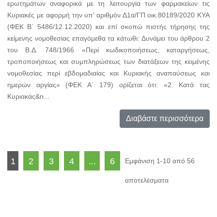
ερωτημάτων αναφορικά με τη λειτουργία των φαρμακείων τις
Κυριακές με αφορμή την υπ’ αριθμόν Δ1α/ΓΠ.οικ.80189/2020 ΚΥΑ
(ΦΕΚ Β΄ 5486/12.12.2020) και επί σκοπώ πιστής τήρησης της
κείμενης νομοθεσίας επαγόμεθα τα κάτωθι: Δυνάμει του άρθρου 2
του Β.Δ. 748/1966 «Περί κωδικοποιήσεως, καταργήσεως,
τροποποιήσεως και συμπληρώσεως των διατάξεων της κειμένης
νομοθεσίας περί εβδομαδιαίας και Κυριακής αναπαύσεως και
ημερών αργίας» (ΦΕΚ Α΄ 179) ορίζεται ότι: «2. Κατά τας
Κυριακάς&n...
Διαβάστε περισσότερα
1
2
3
4
...
6
Εμφάνιση 1-10 από 56
αποτελέσματα