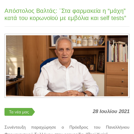
Απόστολος Βαλτάς: ¨Στα φαρμακεία η “μάχη”
κατά του κορωνοϊού με εμβόλια και self tests”
28 Ιουλίου 2021
Τα νέα μας
Συνέντευξη παραχώρησε ο Πρόεδρος του Πανελλήνιου