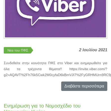
2 Ιουλίου 2021
Νέα του ΠΦΣ
Συνδεθείτε στην κοινότητα ΠΦΣ στο Viber και ενημερωθείτε για
όλα τα τρέχοντα θέματα!! https://invite.viber.com/?
g2=AQAVT%2Fh76k5Cwk2M0cyfaD6kBmVJI7%2FyGRHMUrn9RC9p
Διαβάστε περισσότερα
Ενημέρωση για το Νομοσχέδιο του