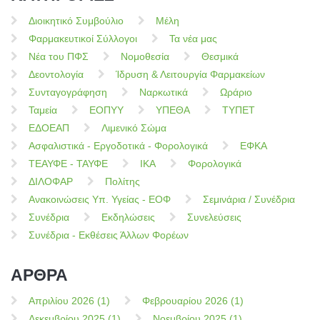
Διοικητικό Συμβούλιο
Μέλη
Φαρμακευτικοί Σύλλογοι
Τα νέα μας
Νέα του ΠΦΣ
Νομοθεσία
Θεσμικά
Δεοντολογία
Ίδρυση & Λειτουργία Φαρμακείων
Συνταγογράφηση
Ναρκωτικά
Ωράριο
Ταμεία
ΕΟΠΥΥ
ΥΠΕΘΑ
ΤΥΠΕΤ
ΕΔΟΕΑΠ
Λιμενικό Σώμα
Ασφαλιστικά - Εργοδοτικά - Φορολογικά
ΕΦΚΑ
ΤΕΑΥΦΕ - ΤΑΥΦΕ
ΙΚΑ
Φορολογικά
ΔΙΛΟΦΑΡ
Πολίτης
Ανακοινώσεις Υπ. Υγείας - ΕΟΦ
Σεμινάρια / Συνέδρια
Συνέδρια
Εκδηλώσεις
Συνελεύσεις
Συνέδρια - Εκθέσεις Άλλων Φορέων
ΑΡΘΡΑ
Απριλίου 2026 (1)
Φεβρουαρίου 2026 (1)
Δεκεμβρίου 2025 (1)
Νοεμβρίου 2025 (1)