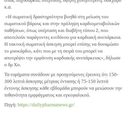
όπως παχυσαρκία, υπέρταση, υψηλή χοληστερίνη, σάκχαρο
κ.α.
«Η σωματική δραστηριότητα βοηθά στη μείωση του
σωματικού βάρους και στην πρόληψη καρδιομεταβολικών
παθήσεων, όπως υπέρταση και διαβήτη τύπου 2, που
αποτελούν παράγοντες κινδύνου για καρδιακή ανεπάρκεια.
Η τακτική σωματική άσκηση μπορεί επίσης να δυναμώσει
το μυοκάρδιο, κάτι που με τη σειρά του μπορεί να
αποτρέψει την εμφάνιση καρδιακής ανεπάρκειας», δήλωσε
ο δρ Χο.
Τα ευρήματα συνάδουν με προηγούμενες έρευνες ότι 150-
300 λεπτά άσκησης μέτριας έντασης ή 75-150 λεπτά
έντονης άσκησης κάθε εβδομάδα μπορούν να μειώσουν την
πιθανότητα εμφράγματος και εγκεφαλικού.
Πηγή:
https://dailypharmanews.gr/