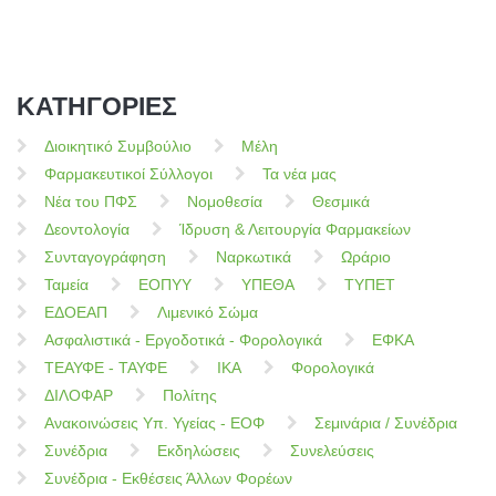
ΚΑΤΗΓΟΡΙΕΣ
Διοικητικό Συμβούλιο
Μέλη
Φαρμακευτικοί Σύλλογοι
Τα νέα μας
Νέα του ΠΦΣ
Νομοθεσία
Θεσμικά
Δεοντολογία
Ίδρυση & Λειτουργία Φαρμακείων
Συνταγογράφηση
Ναρκωτικά
Ωράριο
Ταμεία
ΕΟΠΥΥ
ΥΠΕΘΑ
ΤΥΠΕΤ
ΕΔΟΕΑΠ
Λιμενικό Σώμα
Ασφαλιστικά - Εργοδοτικά - Φορολογικά
ΕΦΚΑ
ΤΕΑΥΦΕ - ΤΑΥΦΕ
ΙΚΑ
Φορολογικά
ΔΙΛΟΦΑΡ
Πολίτης
Ανακοινώσεις Υπ. Υγείας - ΕΟΦ
Σεμινάρια / Συνέδρια
Συνέδρια
Εκδηλώσεις
Συνελεύσεις
Συνέδρια - Εκθέσεις Άλλων Φορέων