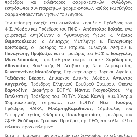
πρόεδροι και εκλέκτορες φαρμακευτικών συλλόγων,
εκπρόσωποι συνεταιρισμών φαρμακοποιών, καθώς και πλήθος
φαρμακοποιών των νησιών του Αιγαίου.
Την επίσημη έναρξη του συνεδρίου κήρυξε ο Πρόεδρος του
Φ.Σ. Λέσβου και Πρόεδρος του ΠΦΣ κ.
Απόστολος Βαλτάς
, ενώ
χαιρετισμό απηύθυναν ο Υφυπουργός Υγείας κ.
Μάριος
Θεμιστοκλέους
, ο Δήμαρχος Μυτιλήνης κ.
Παναγιώτης
Χριστόφας
, ο Πρόεδρος του Ιατρικού Συλλόγου Λέσβου κ.
Παναγιώτης Προβέτζας
και ο Πρόεδρος του ΕΟΦ κ.
Ευάγγελος
Μανωλόπουλος
.Παραβρέθηκαν ακόμα οι κ.κ.:
Χαράλαμπος
Αθανασίου
, Βουλευτής Ν. Λέσβου της Νέας Δημοκρατίας,
Κωνσταντίνος Μουτζούρης
, Περιφερειάρχης Βορείου Αιγαίου,
Ταξιάρχης Βέρρος
, Δήμαρχος Δυτικής Λέσβου,
Αντώνιος
Αυγερινός
, Πρόεδρος Ελληνικού Ερυθρού Σταυρού,
Θεανώ
Καρποδίνη
, Διοικήτρια ΕΟΠΥΥ,
Νάντια Γκογκοζώτου
, Μη
Εκτελεστική Πρόεδρος του ΕΟΠΥΥ,
Χαρά Καννή
, Διευθύντρια
Φαρμακευτικής Υπηρεσίας του ΕΟΠΥΥ,
Νίκη Τσούμα
,
Πρόεδρος ΗΔΙΚΑ,
ΜπάμπηςΚαραθάνος
, Σύμβουλος του
Υπουργού Υγείας,
Ολύμπιος Παπαδημητρίου
, Πρόεδρος του
ΣΦΕΕ,
Θεόδωρος Τρύφων
, Πρόεδρος της ΠΕΦ, και πολλοί άλλοι
εκλεκτοί προσκεκλημένοι.
Κατά τη διάρκεια των εργασιών του Συνεδρίου το ενδιαφέρον