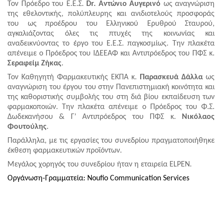
Τον Πρόεδρο του Ε.Ε.Σ.
Dr
. Αντώνιο Αυγερινό
ως αναγνώριση
της εθελοντικής, πολύπλευρης και ανιδιοτελούς προσφοράς
του ως προέδρου του Ελληνικού Ερυθρού Σταυρού,
αγκαλιάζοντας όλες τις πτυχές της κοινωνίας και
αναδεικνύοντας το έργο του Ε.Ε.Σ. παγκοσμίως. Την πλακέτα
απένειμε ο Πρόεδρος του ΙΔΕΕΑΦ και Αντιπρόεδρος του ΠΦΣ κ.
Σεραφείμ Ζήκας
.
Τον Καθηγητή Φαρμακευτικής ΕΚΠΑ κ.
Παρασκευά Δάλλα
ως
αναγνώριση του έργου του στην Πανεπιστημιακή κοινότητα και
της καθοριστικής συμβολής του στη διά βίου εκπαίδευση των
φαρμακοποιών. Την πλακέτα απένειμε ο Πρόεδρος του Φ.Σ.
Δωδεκανήσου & Γ’ Αντιπρόεδρος του ΠΦΣ κ.
Νικόλαος
Φουτούλης
.
Παράλληλα, με τις εργασίες του συνεδρίου πραγματοποιήθηκε
έκθεση φαρμακευτικών προϊόντων.
Μεγάλος χορηγός του συνεδρίου ήταν η εταιρεία
ELPEN
.
Οργάνωση-Γραμματεία:
Noufio Communication Services