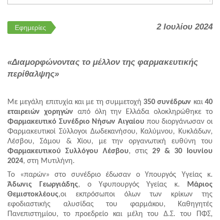
2 Ιουλίου 2024
Εφημερίες
«Διαμορφώνοντας το μέλλον της φαρμακευτικής
περίθαλψης»
Με μεγάλη επιτυχία και με τη συμμετοχή
350 συνέδρων
και
40
εταιρειών χορηγών
από όλη την Ελλάδα ολοκληρώθηκε το
Φαρμακευτικό Συνέδριο Νήσων Αιγαίου
που διοργάνωσαν οι
Φαρμακευτικοί Σύλλογοι Δωδεκανήσου, Καλύμνου, Κυκλάδων,
Λέσβου, Σάμου & Χίου, με την οργανωτική ευθύνη του
Φαρμακευτικού Συλλόγου Λέσβου
, στις
29 & 30 Ιουνίου
2024
, στη Μυτιλήνη.
Το «παρών» στο συνέδριο έδωσαν ο Υπουργός Υγείας κ.
Άδωνις Γεωργιάδης
, ο Υφυπουργός Υγείας κ.
Μάριος
Θεμιστοκλέους
,οι εκπρόσωποι όλων των κρίκων της
εφοδιαστικής αλυσίδας του φαρμάκου, Καθηγητές
Πανεπιστημίου, το προεδρείο και μέλη του Δ.Σ. του ΠΦΣ,