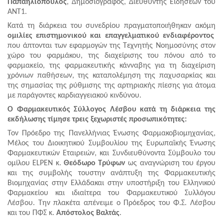
Παπαηλιόπουλος
, Δημοσιογράφος, Διευθυντής Ειδήσεων του
ΑΝΤ1.
Κατά τη διάρκεια του συνεδρίου πραγματοποιήθηκαν ακόμη
ομιλίες επιστημονικού και επαγγελματικού ενδιαφέροντος
που άπτονται των εφαρμογών της Τεχνητής Νοημοσύνης στον
χώρο του φαρμάκου, της διαχείρισης του πόνου από το
φαρμακείο, της φαρμακευτικής κάνναβης για τη διαχείριση
χρόνιων παθήσεων, της καταπολέμηση της παχυσαρκίας και
της σημασίας της ρύθμισης της αρτηριακής πίεσης για άτομα
με παράγοντες καρδιαγγειακού κινδύνου.
Ο Φαρμακευτικός Σύλλογος Λέσβου κατά τη διάρκεια της
εκδήλωσης τίμησε τρεις ξεχωριστές προσωπικότητες:
Τον Πρόεδρο της Πανελλήνιας Ένωσης Φαρμακοβιομηχανίας,
Μέλος του Διοικητικού Συμβουλίου της Ευρωπαϊκής Ένωσης
Φαρμακευτικών Εταιρειών, και Συνδιευθύνοντα Σύμβουλο του
ομίλου ELPEN κ.
Θεόδωρο Τρύφων
ως αναγνώριση του έργου
και της συμβολής τουστην ανάπτυξη της Φαρμακευτικής
Βιομηχανίας στην Ελλάδακαι στην υποστήριξη του Ελληνικού
Φαρμακείου και ιδιαίτερα του Φαρμακευτικού Συλλόγου
Λέσβου. Την πλακέτα απένειμε ο Πρόεδρος του Φ.Σ. Λέσβου
και του ΠΦΣ κ.
Απόστολος Βαλτάς
.