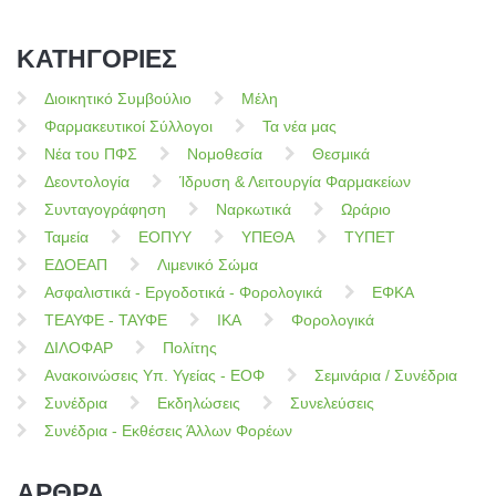
ΚΑΤΗΓΟΡΙΕΣ
Διοικητικό Συμβούλιο
Μέλη
Φαρμακευτικοί Σύλλογοι
Τα νέα μας
Νέα του ΠΦΣ
Νομοθεσία
Θεσμικά
Δεοντολογία
Ίδρυση & Λειτουργία Φαρμακείων
Συνταγογράφηση
Ναρκωτικά
Ωράριο
Ταμεία
ΕΟΠΥΥ
ΥΠΕΘΑ
ΤΥΠΕΤ
ΕΔΟΕΑΠ
Λιμενικό Σώμα
Ασφαλιστικά - Εργοδοτικά - Φορολογικά
ΕΦΚΑ
ΤΕΑΥΦΕ - ΤΑΥΦΕ
ΙΚΑ
Φορολογικά
ΔΙΛΟΦΑΡ
Πολίτης
Ανακοινώσεις Υπ. Υγείας - ΕΟΦ
Σεμινάρια / Συνέδρια
Συνέδρια
Εκδηλώσεις
Συνελεύσεις
Συνέδρια - Εκθέσεις Άλλων Φορέων
ΑΡΘΡΑ