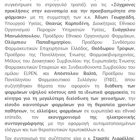
συγκέντρωσε το στρογγυλό τραπέζι
για τις
«Σύγχρονες
προκλήσεις στην καινοτομία και την προσβασιμότητα στο
φάρμακο»
με τη συμμετοχή των κ.κ.
Άδωνι Γεωργιάδη
,
Υπουργού Υγείας,
Θεανώς Καρποδίνη
, Διοικήτριας Εθνικού
Οργανισμού Παροχών Υπηρεσιών Υγείας,
Ευάγγελου
Μανωλόπουλου
, Προέδρου Εθνικού Οργανισμού Φαρμάκων,
Ολύμπιου Παπαδημητρίου
, Προέδρου Συνδέσμου
Φαρμακευτικών Επιχειρήσεων Ελλάδος,
Θεόδωρου Τρύφων
,
Προέδρου της Πανελλήνιας Ένωσης Φαρμακοβιομηχανίας,
Μέλους του Διοικητικού Συμβουλίου της Ευρωπαϊκής Ένωσης
Φαρμακευτικών Εταιρειών και Συνδιευθύνοντα Συμβούλου του
ομίλου ELPEN, και
Απόστολου Βαλτά,
Προέδρου του
Πανελληνίου Φαρμακευτικού Συλλόγου (ΠΦΣ), όπου
συζητήθηκαν θέματα που αφορούν τη
διάθεση των
φαρμάκων υψηλού κόστους από τα ιδιωτικά φαρμακεία
, τα
κίνητρα για τη μεγαλύτερη διείσδυση των γενοσήμων
, την
είσοδο καινοτόμων φαρμάκων για τη θεραπεία χρονίων
παθήσεων
, τις
ελλείψεις φαρμάκων
σε ευρωπαϊκό και εθνικό
επίπεδο, τον
εκσυγχρονισμό της ηλεκτρονικής
συνταγογράφησης
με την εφαρμογή αυτοματοποιημένων
ελέγχων και των θεραπευτικών πρωτοκόλλων κ.ά.
Τον συντονισμό της συζήτησης είχε ο κ.
Στρατής Λιαρέλλης
,