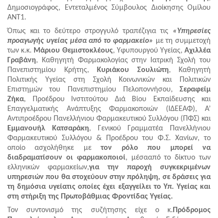
Δημοσιογράφος, Εντεταλμένος Σύμβουλος Διοίκησης Ομίλου
ΑΝΤ1.
Όπως και το δεύτερο στρογγυλό τραπέζι
για τις
«Υπηρεσίες
προαγωγής υγείας μέσα από το φαρμακείο»
με τη συμμετοχή
των κ.κ.
Μάριου Θεμιστοκλέους
, Υφυπουργού Υγείας,
Αχιλλέα
Γραβάνη
, Καθηγητή Φαρμακολογίας στην Ιατρική Σχολή του
Πανεπιστημίου Κρήτης,
Κυριάκου Σουλιώτη
, Καθηγητή
Πολιτικής Υγείας στη Σχολή Κοινωνικών και Πολιτικών
Επιστημών του Πανεπιστημίου Πελοποννήσου,
Σεραφείμ
Ζήκα
, Προέδρου Ινστιτούτου Διά Βίου Εκπαίδευσης και
Επαγγελματικής Ανάπτυξης Φαρμακοποιών (ΙΔΕΕΑΦ), Α’
Αντιπροέδρου Πανελλήνιου Φαρμακευτικού Συλλόγου (ΠΦΣ) και
Εμμανουήλ Κατσαράκη
, Γενικού Γραμματέα Πανελλήνιου
Φαρμακευτικού Συλλόγου & Προέδρου του Φ.Σ. Χανίων, το
οποίο
ασχολήθηκε με
τον ρόλο που μπορεί να
διαδραματίσουν οι φαρμακοποιοί
, μέσααπό το δίκτυο των
ελληνικών φαρμακείων,
για την παροχή συγκεκριμένων
υπηρεσιών που θα στοχεύουν στην πρόληψη, σε δράσεις για
τη δημόσια υγείατις οποίες έχει εξαγγείλει το Υπ. Υγείας και
στη στήριξη της Πρωτοβάθμιας Φροντίδας Υγείας.
Τον συντονισμό της συζήτησης είχε ο κ.
Πρόδρομος