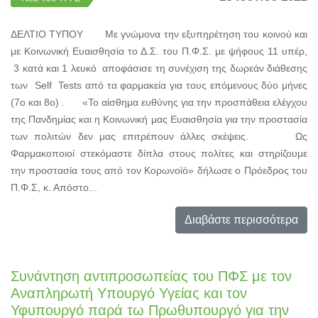
ΔΕΛΤΙΟ ΤΥΠΟΥ Με γνώμονα την εξυπηρέτηση του κοινού και
με Κοινωνική Ευαισθησία το Δ.Σ. του Π.Φ.Σ. με ψήφους 11 υπέρ,
3 κατά και 1 λευκό αποφάσισε τη συνέχιση της δωρεάν διάθεσης
των Self Tests από τα φαρμακεία για τους επόμενους δύο μήνες
(7ο και 8ο) . «Το αίσθημα ευθύνης για την προσπάθεια ελέγχου
της Πανδημίας και η Κοινωνική μας Ευαισθησία για την προστασία
των πολιτών δεν μας επιτρέπουν άλλες σκέψεις. Ως
Φαρμακοποιοί στεκόμαστε δίπλα στους πολίτες και στηρίζουμε
την προστασία τους από τον Κορωνοϊό» δήλωσε ο Πρόεδρος του
Π.Φ.Σ, κ. Απόστο...
Διαβάστε περισσότερα
Συνάντηση αντιπροσωπείας του ΠΦΣ με τον
Αναπληρωτή Υπουργό Υγείας και τον
Υφυπουργό παρά τω Πρωθυπουργό για την