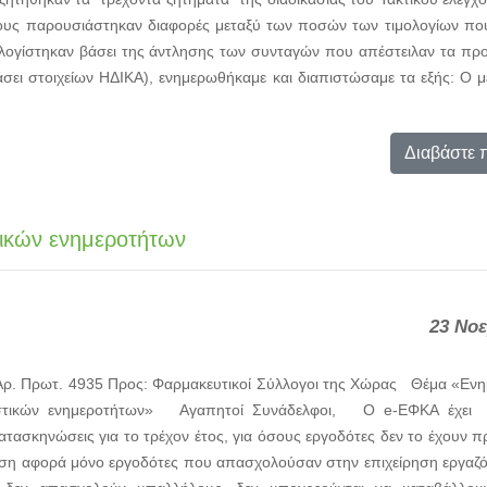
ους παρουσιάστηκαν διαφορές μεταξύ των ποσών των τιμολογίων που
ογίστηκαν βάσει της άντλησης των συνταγών που απέστειλαν τα πρ
σει στοιχείων ΗΔΙΚΑ), ενημερωθήκαμε και διαπιστώσαμε τα εξής: Ο μ
Διαβάστε 
ικών ενημεροτήτων
23 Νοε
Αρ. Πρωτ. 4935 Προς: Φαρμακευτικοί Σύλλογοι της Χώρας Θέμα «Ενη
ιστικών ενημεροτήτων» Αγαπητοί Συνάδελφοι, Ο e-ΕΦΚΑ έχει 
 κατασκηνώσεις για το τρέχον έτος, για όσους εργοδότες δεν το έχουν π
έωση αφορά μόνο εργοδότες που απασχολούσαν στην επιχείρηση εργαζ