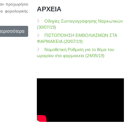
χαν προχωρήσει
ΑΡΧΕΙΑ
μα φορολογικής
Οδηγίες Συνταγογράφησης Ναρκωτικών
(30/07/19)
περισσότερα
ΠΙΣΤΟΠΟΙΗΣΗ ΕΜΒΟΛΙΑΣΜΩΝ ΣΤΑ
ΦΑΡΜΑΚΕΙΑ (20/07/19)
Νομοθετική Ρύθμιση για το θέμα του
ωραρίου στα φαρμακεία (24/05/19)