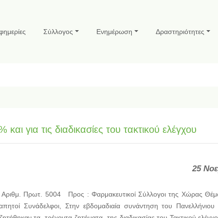
φημερίες
Σύλλογος
Ενημέρωση
Δραστηριότητες
αι για τις διαδικασίες του τακτικού ελέγχου
25 Νοε
 Αριθμ. Πρωτ. 5004 Προς : Φαρμακευτικοί Σύλλογοι της Χώρας Θέ
γαπητοί Συνάδελφοι, Στην εβδομαδιαία συνάντηση του Πανελλήνιου
τήθηκαν τα τρέχοντα ζητήματα της διαδικασίας του Τακτικού ελέγχο