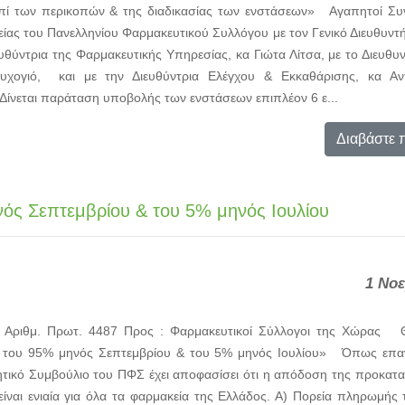
επί των περικοπών & της διαδικασίας των ενστάσεων» Αγαπητοί Σ
ας του Πανελληνίου Φαρμακευτικού Συλλόγου με τον Γενικό Διευθυντ
υθύντρια της Φαρμακευτικής Υπηρεσίας, κα Γιώτα Λίτσα, με το Διευθυ
υχογιό, και με την Διευθύντρια Ελέγχου & Εκκαθάρισης, κα Αντ
ίνεται παράταση υποβολής των ενστάσεων επιπλέον 6 ε...
Διαβάστε 
ός Σεπτεμβρίου & του 5% μηνός Ιουλίου
1 Νο
 Αριθμ. Πρωτ. 4487 Προς : Φαρμακευτικοί Σύλλογοι της Χώρας Θ
 του 95% μηνός Σεπτεμβρίου & του 5% μηνός Ιουλίου» Όπως επαν
κητικό Συμβούλιο του ΠΦΣ έχει αποφασίσει ότι η απόδοση της προκα
είναι ενιαία για όλα τα φαρμακεία της Ελλάδος. Α) Πορεία πληρωμής