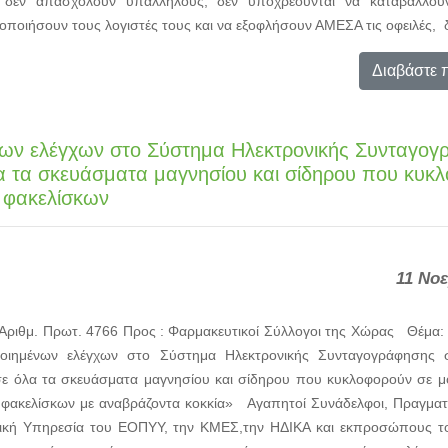
εν απασχολούν υπαλλήλους, δεν υποχρεούνται να καταβάλλουν
οποιήσουν τους λογιστές τους και να εξοφλήσουν ΑΜΕΣΑ τις οφειλές, δι
Διαβάστε 
ων ελέγχων στο Σύστημα Ηλεκτρονικής Συνταγογ
λα τα σκευάσματα μαγνησίου και σίδηρου που κυκ
ς φακελίσκων
11 Νο
Αριθμ. Πρωτ. 4766 Προς : Φαρμακευτικοί Σύλλογοι της Χώρας Θέμα:
οιημένων ελέγχων στο Σύστημα Ηλεκτρονικής Συνταγογράφησης 
σε όλα τα σκευάσματα μαγνησίου και σίδηρου που κυκλοφορούν σε 
ς φακελίσκων με αναβράζοντα κοκκία» Αγαπητοί Συνάδελφοι, Πραγματ
ική Υπηρεσία του ΕΟΠΥΥ, την ΚΜΕΣ,την ΗΔΙΚΑ και εκπροσώπους τ