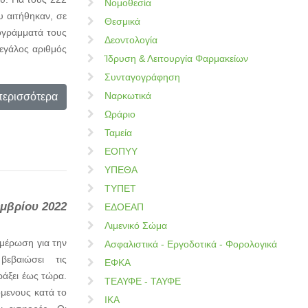
Νομοθεσία
 αιτήθηκαν, σε
Θεσμικά
ογράμματά τους
Δεοντολογία
εγάλος αριθμός
Ίδρυση & Λειτουργία Φαρμακείων
Συνταγογράφηση
Ναρκωτικά
περισσότερα
Ωράριο
Ταμεία
ΕΟΠΥΥ
ΥΠΕΘΑ
ΤΥΠΕΤ
μβρίου 2022
ΕΔΟΕΑΠ
Λιμενικό Σώμα
μέρωση για την
Ασφαλιστικά - Εργοδοτικά - Φορολογικά
βεβαιώσει τις
ΕΦΚΑ
ράξει έως τώρα.
ΤΕΑΥΦΕ - ΤΑΥΦΕ
όμενους κατά το
ΙΚΑ