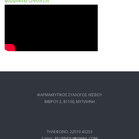
φαρμακεία (24/05/19)
ΦΑΡΜΑΚΕΥΤΙΚΟΣ ΣΥΛΛΟΓΟΣ ΛΕΣΒΟΥ
ΙΜΒΡΟΥ 2, 81100, ΜΥΤΙΛΗΝΗ
ΤΗΛΕΦΩΝΟ: 22510 43253
E-MAIL:
FS.LESVOU@GMAIL.COM