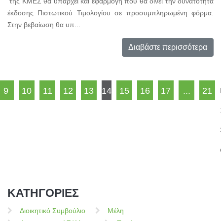
της ΚΜΕΣ θα υπάρχει και εφαρμογή που θα δίνει την δυνατότητα
έκδοσης Πιστωτικού Τιμολογίου σε προσυμπληρωμένη φόρμα.
Στην βεβαίωση θα υπ...
Διαβάστε περισσότερα
9
10
11
12
13
14
15
16
17
...
21
ΚΑΤΗΓΟΡΙΕΣ
Διοικητικό Συμβούλιο
Μέλη