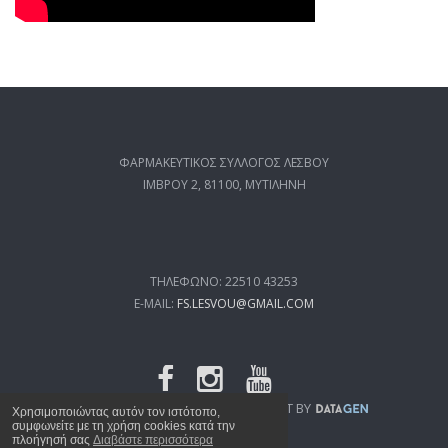
ΦΑΡΜΑΚΕΥΤΙΚΟΣ ΣΥΛΛΟΓΟΣ ΛΕΣΒΟΥ
ΙΜΒΡΟΥ 2, 81100, ΜΥΤΙΛΗΝΗ
ΤΗΛΕΦΩΝΟ: 22510 43253
E-MAIL:
FS.LESVOU@GMAIL.COM
FSL.GR
© 2019 WEB DEVELOPMENT BY
Χρησιμοποιώντας αυτόν τον ιστότοπο,
συμφωνείτε με τη χρήση cookies κατά την
πλοήγησή σας
Διαβάστε περισσότερα