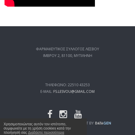
ΦΑΡΜΑΚΕΥΤΙΚΟΣ ΣΥΛΛΟΓΟΣ ΛΕΣΒΟΥ
ΙΜΒΡΟΥ 2, 81100, ΜΥΤΙΛΗΝΗ
ΤΗΛΕΦΩΝΟ: 22510 43253
E-MAIL:
FS.LESVOU@GMAIL.COM
FSL.GR
© 2019 WEB DEVELOPMENT BY
Χρησιμοποιώντας αυτόν τον ιστότοπο,
συμφωνείτε με τη χρήση cookies κατά την
πλοήγησή σας
Διαβάστε περισσότερα