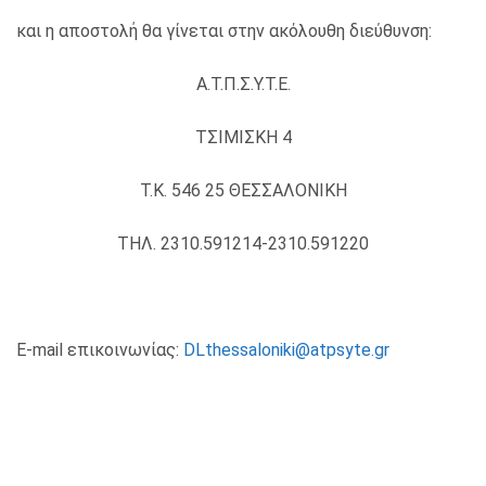
και η αποστολή θα γίνεται στην ακόλουθη διεύθυνση:
Α.Τ.Π.Σ.Υ.Τ.Ε.
ΤΣΙΜΙΣΚΗ 4
Τ.Κ. 546 25 ΘΕΣΣΑΛΟΝΙΚΗ
ΤΗΛ. 2310.591214-2310.591220
E-mail επικοινωνίας:
DLthessaloniki@atpsyte.gr