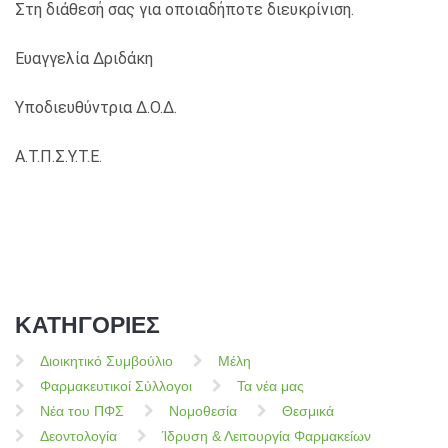
Στη διάθεσή σας για οποιαδήποτε διευκρίνιση.
Ευαγγελία Δριδάκη
Υποδιευθύντρια Δ.Ο.Δ.
Α.Τ.Π.Σ.Υ.Τ.Ε.
ΚΑΤΗΓΟΡΙΕΣ
Διοικητικό Συμβούλιο
Μέλη
Φαρμακευτικοί Σύλλογοι
Τα νέα μας
Νέα του ΠΦΣ
Νομοθεσία
Θεσμικά
Δεοντολογία
Ίδρυση & Λειτουργία Φαρμακείων