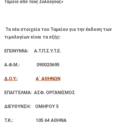
Ταμείο από τους Συλλόγους»
Τα νέα στοιχεία του Ταμείου για την έκδοση των
τιμολογίων είναι τα εξής:
ΕΠΩΝΥΜΙΑ: Α.Τ.Π.Σ.Υ.Τ.Ε.
Α.Φ.Μ.: 090020695
Δ.Ο.Υ.:
Α΄ ΑΘΗΝΩΝ
ΕΠΑΓΓΕΛΜΑ: ΑΣΦ. ΟΡΓΑΝΙΣΜΟΣ
ΔΙΕΥΘΥΝΣΗ: ΟΜΗΡΟΥ 5
Τ.Κ.: 105 64 ΑΘΗΝΑ