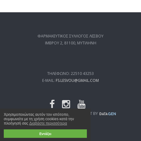
ΦΑΡΜΑΚΕΥΤΙΚΟΣ ΣΥΛΛΟΓΟΣ ΛΕΣΒΟΥ
ΙΜΒΡΟΥ 2, 81100, ΜΥΤΙΛΗΝΗ
ΤΗΛΕΦΩΝΟ: 22510 43253
E-MAIL:
FS.LESVOU@GMAIL.COM
FSL.GR
© 2019 WEB DEVELOPMENT BY
Χρησιμοποιώντας αυτόν τον ιστότοπο,
συμφωνείτε με τη χρήση cookies κατά την
πλοήγησή σας
Διαβάστε περισσότερα
Εντάξει