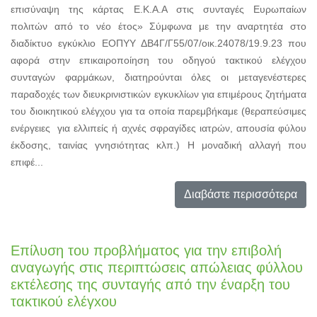
επισύναψη της κάρτας Ε.Κ.Α.Α στις συνταγές Ευρωπαίων
πολιτών από το νέο έτος» Σύμφωνα με την αναρτητέα στο
διαδίκτυο εγκύκλιο ΕΟΠΥΥ ΔΒ4Γ/Γ55/07/οικ.24078/19.9.23 που
αφορά στην επικαιροποίηση του οδηγού τακτικού ελέγχου
συνταγών φαρμάκων, διατηρούνται όλες οι μεταγενέστερες
παραδοχές των διευκρινιστικών εγκυκλίων για επιμέρους ζητήματα
του διοικητικού ελέγχου για τα οποία παρεμβήκαμε (θεραπεύσιμες
ενέργειες για ελλιπείς ή αχνές σφραγίδες ιατρών, απουσία φύλου
έκδοσης, ταινίας γνησιότητας κλπ.) Η μοναδική αλλαγή που
επιφέ...
Διαβάστε περισσότερα
Επίλυση του προβλήματος για την επιβολή
αναγωγής στις περιπτώσεις απώλειας φύλλου
εκτέλεσης της συνταγής από την έναρξη του
τακτικού ελέγxου