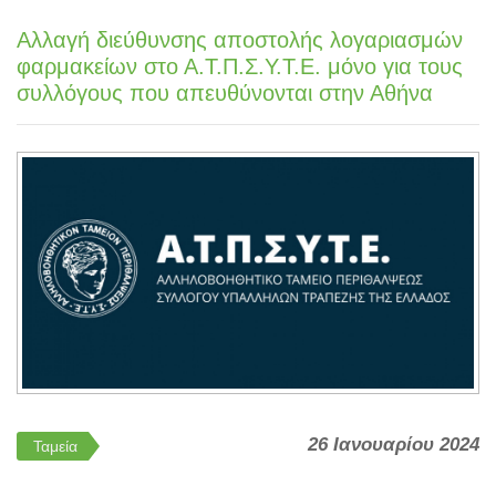
Αλλαγή διεύθυνσης αποστολής λογαριασμών
φαρμακείων στο Α.Τ.Π.Σ.Υ.Τ.Ε. μόνο για τους
συλλόγους που απευθύνονται στην Αθήνα
26 Ιανουαρίου 2024
Ταμεία