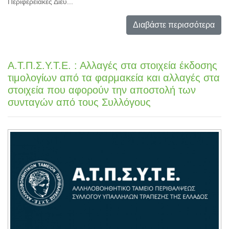
Περιφερειακές Διευ...
Διαβάστε περισσότερα
Α.Τ.Π.Σ.Υ.Τ.Ε. : Αλλαγές στα στοιχεία έκδοσης
τιμολογίων από τα φαρμακεία και αλλαγές στα
στοιχεία που αφορούν την αποστολή των
συνταγών από τους Συλλόγους