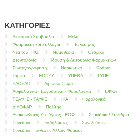
ΚΑΤΗΓΟΡΙΕΣ
Διοικητικό Συμβούλιο
Μέλη
Φαρμακευτικοί Σύλλογοι
Τα νέα μας
Νέα του ΠΦΣ
Νομοθεσία
Θεσμικά
Δεοντολογία
Ίδρυση & Λειτουργία Φαρμακείων
Συνταγογράφηση
Ναρκωτικά
Ωράριο
Ταμεία
ΕΟΠΥΥ
ΥΠΕΘΑ
ΤΥΠΕΤ
ΕΔΟΕΑΠ
Λιμενικό Σώμα
Ασφαλιστικά - Εργοδοτικά - Φορολογικά
ΕΦΚΑ
ΤΕΑΥΦΕ - ΤΑΥΦΕ
ΙΚΑ
Φορολογικά
ΔΙΛΟΦΑΡ
Πολίτης
Ανακοινώσεις Υπ. Υγείας - ΕΟΦ
Σεμινάρια / Συνέδρια
Συνέδρια
Εκδηλώσεις
Συνελεύσεις
Συνέδρια - Εκθέσεις Άλλων Φορέων