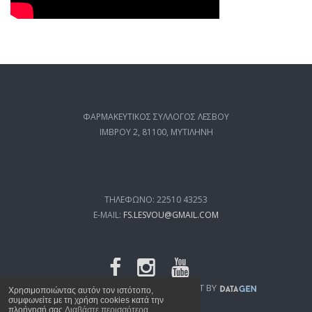
ΦΑΡΜΑΚΕΥΤΙΚΟΣ ΣΥΛΛΟΓΟΣ ΛΕΣΒΟΥ
ΙΜΒΡΟΥ 2, 81100, ΜΥΤΙΛΗΝΗ
ΤΗΛΕΦΩΝΟ: 22510 43253
E-MAIL:
FS.LESVOU@GMAIL.COM
FSL.GR
© 2019 WEB DEVELOPMENT BY
Χρησιμοποιώντας αυτόν τον ιστότοπο,
συμφωνείτε με τη χρήση cookies κατά την
πλοήγησή σας
Διαβάστε περισσότερα