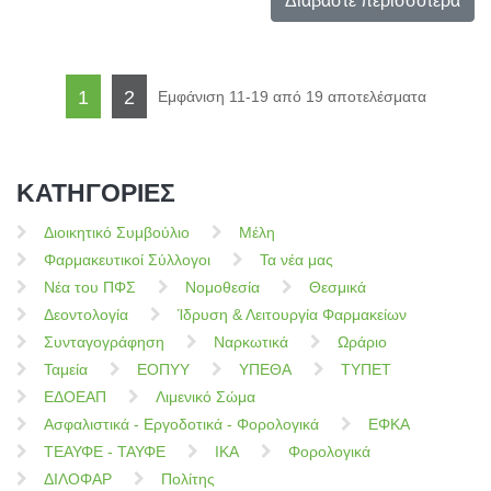
Διαβάστε περισσότερα
1
2
Εμφάνιση 11-19 από 19 αποτελέσματα
ΚΑΤΗΓΟΡΙΕΣ
Διοικητικό Συμβούλιο
Μέλη
Φαρμακευτικοί Σύλλογοι
Τα νέα μας
Νέα του ΠΦΣ
Νομοθεσία
Θεσμικά
Δεοντολογία
Ίδρυση & Λειτουργία Φαρμακείων
Συνταγογράφηση
Ναρκωτικά
Ωράριο
Ταμεία
ΕΟΠΥΥ
ΥΠΕΘΑ
ΤΥΠΕΤ
ΕΔΟΕΑΠ
Λιμενικό Σώμα
Ασφαλιστικά - Εργοδοτικά - Φορολογικά
ΕΦΚΑ
ΤΕΑΥΦΕ - ΤΑΥΦΕ
ΙΚΑ
Φορολογικά
ΔΙΛΟΦΑΡ
Πολίτης