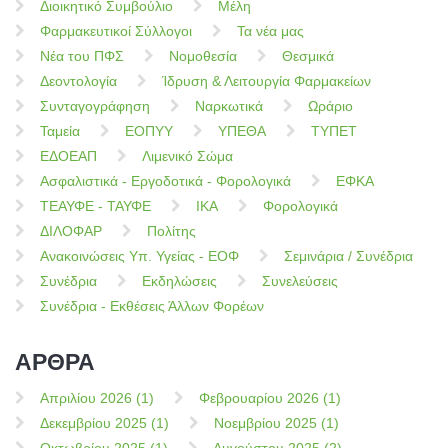
Διοικητικό Συμβούλιο
Μέλη
Φαρμακευτικοί Σύλλογοι
Τα νέα μας
Νέα του ΠΦΣ
Νομοθεσία
Θεσμικά
Δεοντολογία
Ίδρυση & Λειτουργία Φαρμακείων
Συνταγογράφηση
Ναρκωτικά
Ωράριο
Ταμεία
ΕΟΠΥΥ
ΥΠΕΘΑ
ΤΥΠΕΤ
ΕΔΟΕΑΠ
Λιμενικό Σώμα
Ασφαλιστικά - Εργοδοτικά - Φορολογικά
ΕΦΚΑ
ΤΕΑΥΦΕ - ΤΑΥΦΕ
ΙΚΑ
Φορολογικά
ΔΙΛΟΦΑΡ
Πολίτης
Ανακοινώσεις Υπ. Υγείας - ΕΟΦ
Σεμινάρια / Συνέδρια
Συνέδρια
Εκδηλώσεις
Συνελεύσεις
Συνέδρια - Εκθέσεις Άλλων Φορέων
ΑΡΘΡΑ
Απριλίου 2026 (1)
Φεβρουαρίου 2026 (1)
Δεκεμβρίου 2025 (1)
Νοεμβρίου 2025 (1)
Οκτωβρίου 2025 (1)
Αυγούστου 2025 (2)