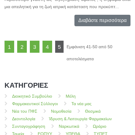
μια απειλητική για τη ζωή ιατρική κατάσταση που προκύπτ...
Διαβάστε περισσότερα
1
2
3
4
5
Εμφάνιση 41-50 από 50
αποτελέσματα
ΚΑΤΗΓΟΡΙΕΣ
Διοικητικό Συμβούλιο
Μέλη
Φαρμακευτικοί Σύλλογοι
Τα νέα μας
Νέα του ΠΦΣ
Νομοθεσία
Θεσμικά
Δεοντολογία
Ίδρυση & Λειτουργία Φαρμακείων
Συνταγογράφηση
Ναρκωτικά
Ωράριο
Ταμεία
ΕΟΠΥΥ
ΥΠΕΘΑ
ΤΥΠΕΤ