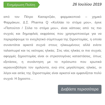
26 Ιουλίου 2019
Ενημέρωση Πολίτη
από τον Πέτρο Κασαρτζιάν, φαρμακοποιό – χημικό
Φαρμάκων, Δ.Σ. Pharma Q «Κολλάει το στόμα μου», έγινε
«Παπούτσι / Σόλα το στόμα μου», είναι κάποιες από τις πιο
συχνές και δημοφιλείς εκφράσεις που χρησιμοποιούμε για να
περιγράψουμε το ενοχλητικό σύμπτωμα της ξηροστομίας, η οποία
συναντάται αρκετά συχνά στους ηλικιωμένους αλλά ενίοτε
ταλαιπωρεί και τις νεότερες ηλικίες. Στις νέες ηλικίες οι πιο συχνές
αφορμές ξηροστομίας είναι οι στρεσσογόνες καταστάσεις, όπως
εξετάσεις, η συνάντηση με το πρόσωπο που ερωτικά
κεραυνοβόλησε τον ομιλώντα, ενώ στις μεγαλύτερες ηλικίες, οι
λόγοι και αιτίες της ξηροστομίας είναι αρκετοί και εμφανίζεται πολύ
συχνά. Η ξηροστο...
Διαβάστε περισσότερα