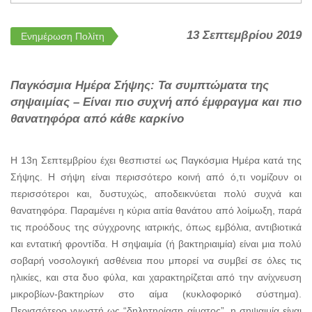
13 Σεπτεμβρίου 2019
Ενημέρωση Πολίτη
Παγκόσμια Ημέρα Σήψης: Τα συμπτώματα της
σηψαιμίας – Είναι πιο συχνή από έμφραγμα και πιο
θανατηφόρα από κάθε καρκίνο
Η 13η Σεπτεμβρίου έχει θεσπιστεί ως Παγκόσμια Ημέρα κατά της
Σήψης. Η σήψη είναι περισσότερο κοινή από ό,τι νομίζουν οι
περισσότεροι και, δυστυχώς, αποδεικνύεται πολύ συχνά και
θανατηφόρα. Παραμένει η κύρια αιτία θανάτου από λοίμωξη, παρά
τις προόδους της σύγχρονης ιατρικής, όπως εμβόλια, αντιβιοτικά
και εντατική φροντίδα. Η σηψαιμία (ή βακτηριαιμία) είναι μια πολύ
σοβαρή νοσολογική ασθένεια που μπορεί να συμβεί σε όλες τις
ηλικίες, και στα δυο φύλα, και χαρακτηρίζεται από την ανίχνευση
μικροβίων-βακτηρίων στο αίμα (κυκλοφορικό σύστημα).
Περισσότερο γνωστή ως “δηλητηρίαση αίματος”, η σηψαιμία είναι