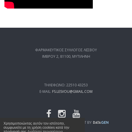
ΦΑΡΜΑΚΕΥΤΙΚΟΣ ΣΥΛΛΟΓΟΣ ΛΕΣΒΟΥ
ΙΜΒΡΟΥ 2, 81100, ΜΥΤΙΛΗΝΗ
ΤΗΛΕΦΩΝΟ: 22510 43253
E-MAIL:
FS.LESVOU@GMAIL.COM
FSL.GR
© 2019 WEB DEVELOPMENT BY
Χρησιμοποιώντας αυτόν τον ιστότοπο,
συμφωνείτε με τη χρήση cookies κατά την
πλοήγησή σας
Διαβάστε περισσότερα