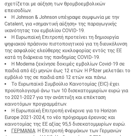
σχετίζεται με αύξηση των θρομβοεμβολικών
επεισοδίων.
Η Johnson & Johnson υπέγραψε συμφωνία με την
Catalent, για «σημαντική αύξηση» της παραγωγικής
ικανότητας του εμβολίου COVID-19.
Η Ευρωπαϊκή Επιτροπή προτείνει τη δημιουργία
ψηφιακού πράσινου πιστοποιητικού για τη διευκόλυνση
της ασφαλούς ελεύθερης κυκλοφορίας εντός της ΕΕ
κατά τη διάρκεια της πανδημίας COVID-19.
Η Moderna ξεκίνησε δοκιμές εμβολίων Covid-19 σε
παιδιά από έξι μηνών έως 12 ετών. Η Pfizer μελετάει το
εμβόλιό της σε παιδιά από 12 ετών και πάνω.
Το Ευρωπαϊκό Συμβούλιο Καινοτομίας (EIC) έχει
προϋπολογισμό άνω των 10 δισεκατομμυρίων ευρώ για
το 2021-2027 για την ανάπτυξη και επέκταση
καινοτόμων προγραμμάτων.
Η Ευρωπαϊκή Επιτροπή ενέκρινε για το Horizon
Europe 2021-2024, το νέο πρόγραμμα έρευνας και
καινοτομίας της ΕΕ αξίας 95,5 δισεκατομμυρίων ευρώ.
ΓΕΡΜΑΝΙΑ
: Η Επιτροπή Φαρμάκων των Γερμανών