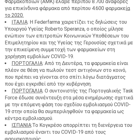
Φαρμακοποιών (AMK) έλαβε περίπου 8.700 αναφορές
για επικίνδυνα φάρμακα από περίπου 4.600 φαρμακε
ία
το 2020.
ΙΤΑΛΙΑ
: Η Federfarma χαιρετίζει τις δηλώσεις του
Υπουργού Υγείας Roberto Speranza, ο οποίος μίλησε
ενώπιον των επιτροπών Κοινωνικών Υποθέσεων του
Επιμελητηρίου και της Υγείας της Γερουσίας σχετικά με
την επικείμενη συμμετοχή των φαρμακείων στη
χορήγηση εμβολίων COVID-19.
ΠΟΡΤΟΓΑΛΙΑ
: Από τη Δευτέρα, τα φαρμακεία είναι
πλέον σε θέση να πωλούν τεστ αντιγόνων στο κοινό,
που πρέπει να γίνονται στο σπίτι λόγω διατάγματος
που έχει εγκριθεί από την κυβέρνηση.
ΠΟΡΤΟΓΑΛΙΑ
: Ο συντονιστής της Πορτογαλικής Task
Force έδωσε συνέντευξη στα μέσα ενημέρωσης σχετικά
με την επόμενη φάση του σχεδίου εμβολιασμού COVID-
19 στην οποία θα συμπεριληφθούν τα φαρμακεία ως
κέντρα εμβολιασμού.
ΙΣΠΑΝΙΑ
:Το Κογκρέσο απορρίπτει τη διενέργεια του
εμβολιασμoύ έναντι του COVID-19 από τους
φαρμακοποιούς.