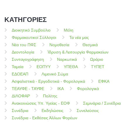
ΚΑΤΗΓΟΡΙΕΣ
Διοικητικό Συμβούλιο
Μέλη
Φαρμακευτικοί Σύλλογοι
Τα νέα μας
Νέα του ΠΦΣ
Νομοθεσία
Θεσμικά
Δεοντολογία
Ίδρυση & Λειτουργία Φαρμακείων
Συνταγογράφηση
Ναρκωτικά
Ωράριο
Ταμεία
ΕΟΠΥΥ
ΥΠΕΘΑ
ΤΥΠΕΤ
ΕΔΟΕΑΠ
Λιμενικό Σώμα
Ασφαλιστικά - Εργοδοτικά - Φορολογικά
ΕΦΚΑ
ΤΕΑΥΦΕ - ΤΑΥΦΕ
ΙΚΑ
Φορολογικά
ΔΙΛΟΦΑΡ
Πολίτης
Ανακοινώσεις Υπ. Υγείας - ΕΟΦ
Σεμινάρια / Συνέδρια
Συνέδρια
Εκδηλώσεις
Συνελεύσεις
Συνέδρια - Εκθέσεις Άλλων Φορέων