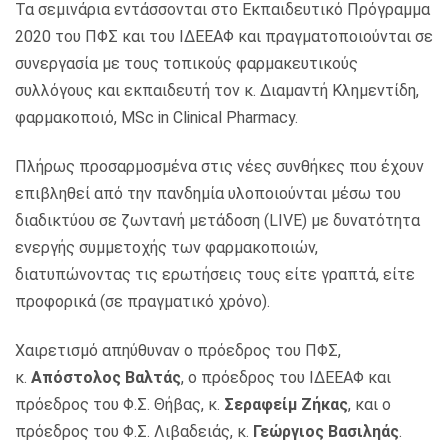
Τα σεμινάρια εντάσσονται στο Εκπαιδευτικό Πρόγραμμα
2020 του ΠΦΣ και του ΙΔΕΕΑΦ και πραγματοποιούνται σε
συνεργασία με τους τοπικούς φαρμακευτικούς
συλλόγους και εκπαιδευτή τον κ. Διαμαντή Κλημεντίδη,
φαρμακοποιό, MSc in Clinical Pharmacy.
Πλήρως προσαρμοσμένα στις νέες συνθήκες που έχουν
επιβληθεί από την πανδημία υλοποιούνται μέσω του
διαδικτύου σε ζωντανή μετάδοση (LIVE) με δυνατότητα
ενεργής συμμετοχής των φαρμακοποιών,
διατυπώνοντας τις ερωτήσεις τους είτε γραπτά, είτε
προφορικά (σε πραγματικό χρόνο).
Χαιρετισμό απηύθυναν ο πρόεδρος του ΠΦΣ,
κ.
Απόστολος Βαλτάς
, ο πρόεδρος του ΙΔΕΕΑΦ και
πρόεδρος του Φ.Σ. Θήβας, κ.
Σεραφείμ Ζήκας
, και ο
πρόεδρος του Φ.Σ. Λιβαδειάς, κ.
Γεώργιος Βασιληάς
.