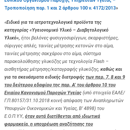
Εθνικού Οργανισμού Παροχής Υπηρεσιών Υγείας –
Τροποποίηση παρ. 1 και 2 άρθρου 100 ν. 4172/2013
»
«
Ειδικά για τα ιατροτεχνολογικά προϊόντα της
κατηγορίας «Υγειονομικό Υλικό – Διαβητολογικό
Υλικό»,
ήτοι βελόνες φυσιγγοσυρίγγων, σκαρφιστήρες,
σύριγγες απλές, ταινίες μέτρησης κετονών στο αίμα,
ταινίες μέτρησης σακχάρου στο αίμα, σύστημα
παρακολούθησης γλυκόζης με τεχνολογία Flash –
αισθητήρας μέτρησης/καταγραφής γλυκόζης,
καθώς και
για τα σκευάσματα ειδικής διατροφής
των περ. 7, 8 και 9
του δεύτερου εδαφίου της παρ. Α’ του άρθρου 10 του
Ενιαίου Κανονισμού Παροχών Υγείας
(υπό στοιχεία ΕΑΛΕ/
Γ.Π.80157/31.10.2018 κοινή απόφαση των Αναπληρωτών
Υπουργών Οικονομικών και Υγείας, Β’ 4898) του
Ε.Ο.Π.Υ.Υ.,
όταν αυτά διατίθενται από ιδιωτικά
φαρμακεία, η υποχρέωση αναζήτησης του