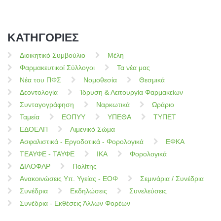
ΚΑΤΗΓΟΡΙΕΣ
Διοικητικό Συμβούλιο
Μέλη
Φαρμακευτικοί Σύλλογοι
Τα νέα μας
Νέα του ΠΦΣ
Νομοθεσία
Θεσμικά
Δεοντολογία
Ίδρυση & Λειτουργία Φαρμακείων
Συνταγογράφηση
Ναρκωτικά
Ωράριο
Ταμεία
ΕΟΠΥΥ
ΥΠΕΘΑ
ΤΥΠΕΤ
ΕΔΟΕΑΠ
Λιμενικό Σώμα
Ασφαλιστικά - Εργοδοτικά - Φορολογικά
ΕΦΚΑ
ΤΕΑΥΦΕ - ΤΑΥΦΕ
ΙΚΑ
Φορολογικά
ΔΙΛΟΦΑΡ
Πολίτης
Ανακοινώσεις Υπ. Υγείας - ΕΟΦ
Σεμινάρια / Συνέδρια
Συνέδρια
Εκδηλώσεις
Συνελεύσεις
Συνέδρια - Εκθέσεις Άλλων Φορέων