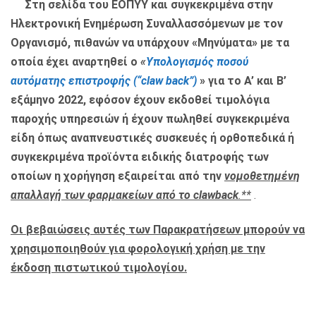
Στη σελίδα του ΕΟΠΥΥ και συγκεκριμένα στην
Ηλεκτρονική Ενημέρωση Συναλλασσόμενων με τον
Οργανισμό, πιθανών να υπάρχουν «Μηνύματα» με τα
οποία έχει αναρτηθεί ο
«
Υπολογισμός ποσού
αυτόματης επιστροφής (“claw back”)
» για το Α’ και Β’
εξάμηνο 2022, εφόσον έχουν εκδοθεί τιμολόγια
παροχής υπηρεσιών ή έχουν πωληθεί συγκεκριμένα
είδη όπως αναπνευστικές συσκευές ή ορθοπεδικά ή
συγκεκριμένα προϊόντα ειδικής διατροφής των
οποίων η χορήγηση εξαιρείται από την
νομοθετημένη
απαλλαγή των φαρμακείων από το
clawback
.**
.
Οι βεβαιώσεις αυτές των Παρακρατήσεων μπορούν να
χρησιμοποιηθούν για φορολογική χρήση με την
έκδοση πιστωτικού τιμολογίου.