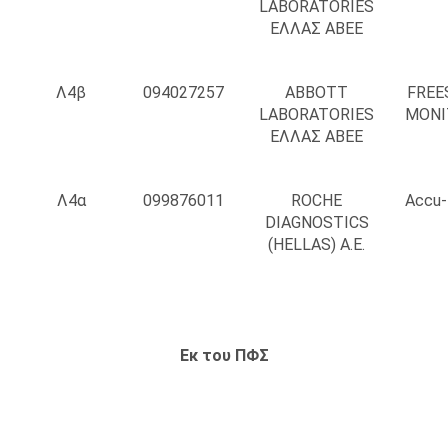
LABORATORIES
ΕΛΛΑΣ ΑΒΕΕ
Λ4β
094027257
ABBOTT
FREE
LABORATORIES
MONI
ΕΛΛΑΣ ΑΒΕΕ
Λ4α
099876011
ROCHE
Accu-
DIAGNOSTICS
(HELLAS) A.E.
Εκ του ΠΦΣ