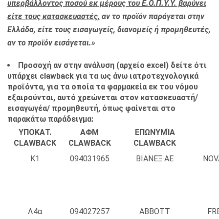
υπερβάλλοντος ποσού εκ μέρους του Ε.Ο.Π.Υ.Υ. βαρύνει
είτε τους κατασκευαστές,
αν το προϊόν παράγεται στην
Ελλάδα, είτε τους εισαγωγείς, διανομείς ή προμηθευτές,
αν το προϊόν εισάγεται.»
Προσοχή αν στην ανάλυση (αρχείο
excel) δείτε ότι
υπάρχει
clawback για τα ως άνω ιατροτεχνολογικά
προϊόντα, για τα οποία τα φαρμακεία εκ του νόμου
εξαιρούνται, αυτό χρεώνεται στον κατασκευαστή/
εισαγωγέα/ προμηθευτή, όπως φαίνεται στο
παρακάτω παράδειγμα:
ΥΠΟΚΑΤ.
ΑΦΜ
ΕΠΩΝΥΜΊΑ
CLAWBACK
CLAWBACK
CLAWBACK
Κ1
094031965
ΒΙΑΝΕΞ ΑΕ
NOV
Λ4α
094027257
ABBOTT
FR