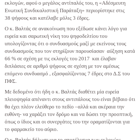
εκλογών, αφού ο μεγάλος αντίπαλός του, η «Αδέσμευτη
Ενωτική Συνδικαλιστική Παράταξη» περιορίστηκε στις
38 ψήφους και κατέλαβε μόλις 3 έδρες.
Ο κ. Βαλτάς σε ανακοίνωση που εξέδωσε κάνει λόγο για
ευρεία και σαρωτική νίκη του ψηφοδελτίου του
υπολογίζοντας ότι ο συνδυασμούς μαζί με εκείνους τους
συνδυασμούς που τον στηρίζουν παρουσίασαν αύξηση κατά
66 % σε σχέση με τις εκλογές του 2017 και έλαβαν
διπλάσιες σε αριθμό ψήφους σε σχέση με τον αμέσως
επόμενο συνδυασμό , εξασφαλίζοντας 7 έδρες στο Δ.Σ του
ΠΦΣ.
Με δεδομένο ότι ήδη ο κ. Βαλτάς διαθέτει μία ευρεία
πλειοψηφία απέναντι στους αντιπάλους του είναι βέβαιο ότι
θα έχει πλέον ελεύθερο το πεδίο –αλλά και ακέραια την
ευθύνη- να χαράξει τον δρόμο και να δώσει την προοπτική,
όπως ο ίδιος και οι συνεργάτες του την οραματίζονται για
το φαρμακείο του αύριο.
O κ. Βαλτάς δήλωσε για το αποτέλεσμα των εκλογών: