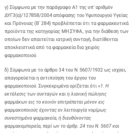
γ) Σύμφωνα με την παράγραφο Α1 της υπ’ αριθμόν
ΔΥΓ3(α)/127858/2004 απόφασης του Υφυπουργού Υγείας
και Πρόνοιας (Β΄ 284) προβλέπεται ότι τα φαρμακευτικά
προϊόντα της κατηγορίας ΜΗ.ΣΥ.ΦΑ., για την διάθεση των
οποίων δεν απαιτείται ιατρική συνταγή, διατίθενται
αποκλειστικά από τα φαρμακεία δια χειρός
φαρμακοποιού.
δ) Σύμφωνα με το άρθρο 34 του Ν. 5607/1932 ως ισχύει,
απαγορεύεται η αντιποίηση του έργου του
φαρμακοποιού. Συγκεκριμένα ορίζεται ότι «
1. Η
εκτέλεσις των συνταγών και η λιανική πώλησις
φαρμάκων εις το κοινόν επιτρέπεται μόνον εις
φαρμακοποιούς έχοντας εν λειτουργία νομίμως
συνεστημένα φαρμακεία, ή διευθύνοντας
φαρμακεμπορεία, περί ων το άρθρ. 24 του Ν. 5607 και