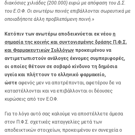
διακόσιες χιλιάδες (200.000) ευρώ με απόφαση του Δ.Σ.
του Ε.Ο.Φ. Οι ανωτέρω ποινές επιβάλλονται σωρευτικά με
οποιαδήποτε άλλη προβλεπόμενη ποινή.
»
Κατόπιν των ανωτέρω αποδεικνύεται εκ νέου
η
σημασία της κοινής και συντονισμένης δράσης Π.Φ.Σ.
και Φαρμακευτικών Συλλόγων
προκειμένου να
αντιμετωπιστούν ανάλογες έκνομες συμπεριφορές,
οι οποίες θέτουν σε σοβαρό κίνδυνο τη δημόσια
υγεία και πλήττουν το ελληνικό φαρμακείο,
ώστε
αφενός μεν να αποτρέπονται, αφετέρου δε να
καταστέλλονται και να επιβάλλονται οι δέουσες
κυρώσεις από τον Ε.Ο.Φ.
Για το λόγο αυτό σας καλούμε να αποστέλλετε άμεσα
στον Π.Φ.Σ. σχετικές καταγγελίες μετά των
αποδεικτικών στοιχείων, προκειμένου εν συνεχεία ο