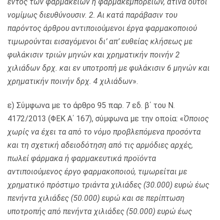
εντός των φαρμακείων ή φαρμακεμπορείων, άτινα ούτοι
νομίμως διευθύνουσιν. 2. Αι κατά παράβασιν του
παρόντος άρθρου αντιποιούμενοι έργα φαρμακοποιού
τιμωρούνται εισαγόμενοι δι’ απ’ ευθείας κλήσεως με
φυλάκισιν τριών μηνών και χρηματικήν ποινήν 2
χιλιάδων δρχ. και εν υποτροπή με φυλάκισιν 6 μηνών και
χρηματικήν ποινήν δρχ. 4 χιλιάδων
».
ε) Σύμφωνα με το άρθρο 95 παρ. 7 εδ. β΄ του Ν.
4172/2013 (ΦΕΚ Α΄ 167), σύμφωνα με την οποία: «
Όποιος
χωρίς να έχει τα από το νόμο προβλεπόμενα προσόντα
και τη σχετική αδειοδότηση από τις αρμόδιες αρχές,
πωλεί φάρμακα ή φαρμακευτικά προϊόντα
αντιποιούμενος έργο φαρμακοποιού, τιμωρείται με
χρηματικό πρόστιμο τριάντα χιλιάδες (30.000) ευρώ έως
πενήντα χιλιάδες (50.000) ευρώ και σε περίπτωση
υποτροπής από πενήντα χιλιάδες (50.000) ευρώ έως