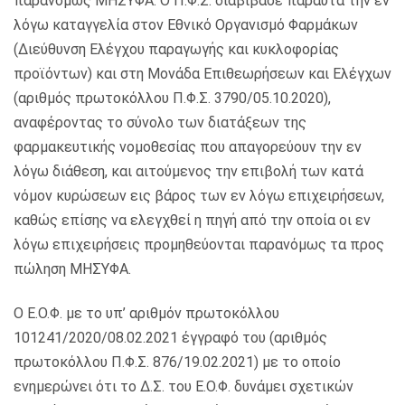
παρανόμως ΜΗΣΥΦΑ. Ο Π.Φ.Σ. διαβίβασε πάραυτα την εν
λόγω καταγγελία στον Εθνικό Οργανισμό Φαρμάκων
(Διεύθυνση Ελέγχου παραγωγής και κυκλοφορίας
προϊόντων) και στη Μονάδα Επιθεωρήσεων και Ελέγχων
(αριθμός πρωτοκόλλου Π.Φ.Σ. 3790/05.10.2020),
αναφέροντας το σύνολο των διατάξεων της
φαρμακευτικής νομοθεσίας που απαγορεύουν την εν
λόγω διάθεση, και αιτούμενος την επιβολή των κατά
νόμον κυρώσεων εις βάρος των εν λόγω επιχειρήσεων,
καθώς επίσης να ελεγχθεί η πηγή από την οποία οι εν
λόγω επιχειρήσεις προμηθεύονται παρανόμως τα προς
πώληση ΜΗΣΥΦΑ.
Ο Ε.Ο.Φ. με το υπ’ αριθμόν πρωτοκόλλου
101241/2020/08.02.2021 έγγραφό του (αριθμός
πρωτοκόλλου Π.Φ.Σ. 876/19.02.2021) με το οποίο
ενημερώνει ότι το Δ.Σ. του Ε.Ο.Φ. δυνάμει σχετικών