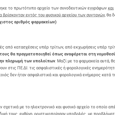
άθηκε το πρωτότυπο αρχείο των συνοδευτικών εγγράφων
και
α βρίσκονταν εντός του φυσικού αρχείου των συνταγών,
θα δ
χιστος αριθμός φαρμακείων)
ές από κατασχέσεις υπέρ τρίτων, από εκχωρήσεις υπέρ τρί
τους θα πραγματοποιηθεί όπως αναφέρεται στη νομοθεσί
την πληρωμή των υπολοίπων
. Μαζί με τα φαρμακεία αυτά, 
ουν στις ΠΕ.ΔΙ. τις ασφαλιστικές ή φορολογικές ενημερότητ
οιός δεν ήταν ασφαλιστικά και φορολογικά ενήμερος κατά τ
 σχετικά με το ηλεκτρονικό και φυσικό αρχείο το οποίο απ
δική τους ευθύνη, οριστικοποίησαν υποβολές με προβλήματ