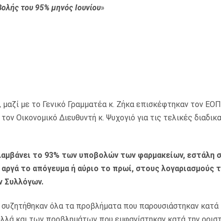
ολής του 95% μηνός Ιουνίου
»
, μαζί με το Γενικό Γραμματέα κ. Ζήκα επισκέφτηκαν τον ΕΟΠ
τον Οικονομικό Διευθυντή κ. Ψυχογιό για τις τελικές διαδικ
ιλαμβάνει το 93% των υποβολών των φαρμακείων, εστάλη 
α αργά το απόγευμα ή αύριο το πρωί, στους λογαριασμούς 
ν Συλλόγων.
Υ συζητήθηκαν όλα τα προβλήματα που παρουσιάστηκαν κατά 
λλά και των προβλημάτων που εμφανίστηκαν κατά την ορισ