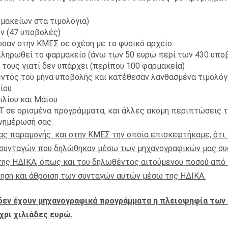
μακείων στα τιμολόγια)
ν (47 υποβολές)
σαν στην ΚΜΕΣ σε σχέση με το φυσικό αρχείο
πληρωθεί το φαρμακείο (άνω των 50 ευρώ περί των 430 υπο
τους γιατί δεν υπάρχει (περίπου 100 φαρμακεία)
εντός του μήνα υποβολής και κατέθεσαν λανθασμένα τιμολόγ
ίου
ιλίου και Μάϊου
Τ σε ορισμένα προγράμματα, και άλλες ακόμη περιπτώσεις τ
νημέρωσή σας.
ας παραμονής και στην ΚΜΕΣ την οποία επισκεφτήκαμε, ότι 
ν συνταγών που δηλώθηκαν μέσω των μηχανογραφικών μας σ
της ΗΔΙΚΑ, όπως και του δηλωθέντος αιτούμενου ποσού από
ληση και άθροιση των συνταγών αυτών μέσω της ΗΔΙΚΑ.
 δεν έχουν μηχανογραφικά προγράμματα η πλειοψηφία των
ρι χιλιάδες ευρώ.