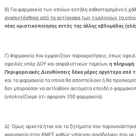
B) Για φαρμακεία των οποίων εστάλη καθυστερημένα ή χ
ανασυντάχθηκε από τα αντίγραφα των τιμολογίων τα οποί
νέας οριστικοποίησης εντός της άλλης εβδομάδας (ελά
Γ) Φαρμακεία που εμφανίζουν παρακρατήσεις, όπως οφειλ
οφειλές υπέρ ΔΟΥ και ασφαλιστικών ταμείων,
η πληρωμή 
Περιφερειακές Διευθύνσεις δέκα μέρες αργότερα από 
και τα φαρμακεία τα οποία θα αποστείλουν ή θα προσκομίσ
δεν μπορούσαν να αντληθούν αυτόματα επειδή ο φαρμακοπ
(υπολογίζουμε ότι αφορούν 350 φαρμακεία).
Δ) Όμως αρκετά ήταν και τα ζητήματα που παρουσιάστηκαν
φαρμακεία στην ΚΜΕΣ καθώς υπήρχαν συνάδελφοι που με 