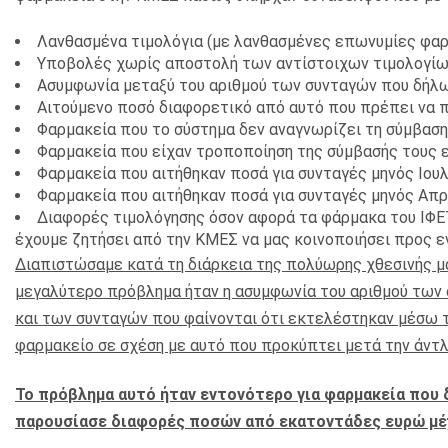
Λανθασμένα τιμολόγια (με λανθασμένες επωνυμίες φαρ
Υποβολές χωρίς αποστολή των αντίστοιχων τιμολογίω
Ασυμφωνία μεταξύ του αριθμού των συνταγών που δήλω
Αιτούμενο ποσό διαφορετικό από αυτό που πρέπει να 
Φαρμακεία που το σύστημα δεν αναγνωρίζει τη σύμβαση 
Φαρμακεία που είχαν τροποποίηση της σύμβασής τους 
Φαρμακεία που αιτήθηκαν ποσά για συνταγές μηνός Ιουλ
Φαρμακεία που αιτήθηκαν ποσά για συνταγές μηνός Απρ
Διαφορές τιμολόγησης όσον αφορά τα φάρμακα του ΙΦΕ
έχουμε ζητήσει από την ΚΜΕΣ να μας κοινοποιήσει προς ε
Διαπιστώσαμε κατά τη διάρκεια της πολύωρης χθεσινής μ
μεγαλύτερο πρόβλημα ήταν η ασυμφωνία του αριθμού τω
και των συνταγών που φαίνονται ότι εκτελέστηκαν μέσω 
φαρμακείο σε σχέση με αυτό που προκύπτει μετά την άντ
Το πρόβλημα αυτό ήταν εντονότερο για φαρμακεία που
παρουσίασε διαφορές ποσών από εκατοντάδες ευρώ μέχ