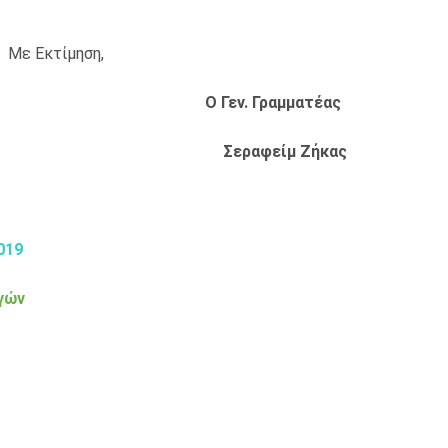
Με Εκτίμηση,
Ο Γεν. Γραμματέας
λτάς Σεραφείμ Ζήκας
019
γών