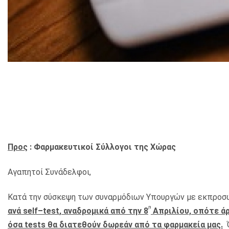
Προς
: Φαρμακευτικοί Σύλλογοι της Χώρας
Αγαπητοί Συνάδελφοι,
Κατά την σύσκεψη των συναρμόδιων Υπουργών με εκπρο
η
ανά
self
–
test
, αναδρομικά από την 8
Απριλίου, οπότε άρ
όσα
tests
θα διατεθούν δωρεάν από τα φαρμακεία μας.
Ό