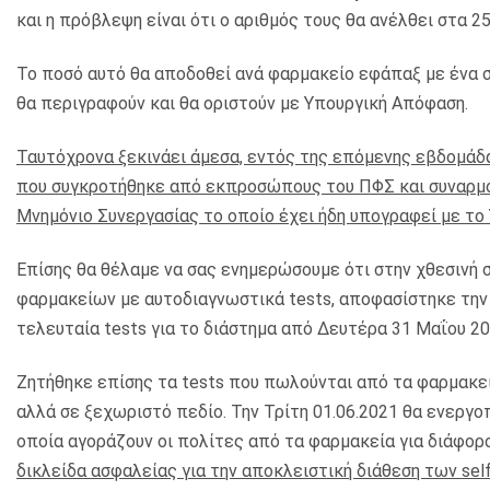
και η πρόβλεψη είναι ότι ο αριθμός τους θα ανέλθει στα 2
Το ποσό αυτό θα αποδοθεί ανά φαρμακείο εφάπαξ με ένα σ
θα περιγραφούν και θα οριστούν με Υπουργική Απόφαση.
Ταυτόχρονα ξεκινάει άμεσα, εντός της επόμενης εβδομάδα
που συγκροτήθηκε από εκπροσώπους του ΠΦΣ και συναρμό
Μνημόνιο Συνεργασίας το οποίο έχει ήδη υπογραφεί με το
Επίσης θα θέλαμε να σας ενημερώσουμε ότι στην χθεσινή
φαρμακείων με αυτοδιαγνωστικά tests, αποφασίστηκε την
τελευταία tests για το διάστημα από Δευτέρα 31 Μαΐου 202
Ζητήθηκε επίσης τα tests που πωλούνται από τα φαρμακεί
αλλά σε ξεχωριστό πεδίο. Την Τρίτη 01.06.2021 θα ενεργοπ
οποία αγοράζουν οι πολίτες από τα φαρμακεία για διάφορ
δικλείδα ασφαλείας για την αποκλειστική διάθεση των
sel