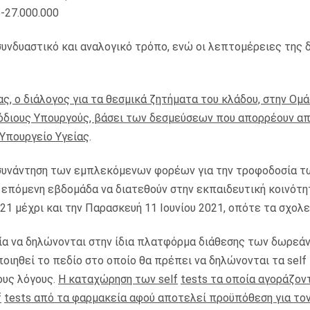
5-27.000.000
υνδυαστικό και αναλογικό τρόπο, ενώ οι λεπτομέρειες της 
ς, ο διάλογος για τα θεσμικά ζητήματα του κλάδου, στην Ομ
διους Υπουργούς, βάσει των δεσμεύσεων που απορρέουν απ
 Υπουργείο Υγείας
.
 συνάντηση των εμπλεκόμενων φορέων για την τροφοδοσία τ
 επόμενη εβδομάδα να διατεθούν στην εκπαιδευτική κοινότη
1 μέχρι και την Παρασκευή 11 Ιουνίου 2021, οπότε τα σχολεί
α να δηλώνονται στην ίδια πλατφόρμα διάθεσης των δωρεάν 
οιηθεί το πεδίο στο οποίο θα πρέπει να δηλώνονται τα self 
ους λόγους.
Η καταχώρηση των
self
tests
τα οποία αγοράζον
f
tests
από τα φαρμακεία αφού αποτελεί προϋπόθεση για τον