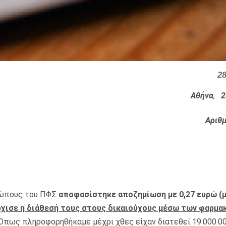
2
Αθήνα
,
2
Αριθμ
σώπους του ΠΦΣ
αποφασίστηκε αποζημίωση με 0,27 ευρώ (
χισε η διάθεσή τους στους δικαιούχους μέσω των φαρμακ
πως πληροφορηθήκαμε μέχρι χθες είχαν διατεθεί 19.000.000