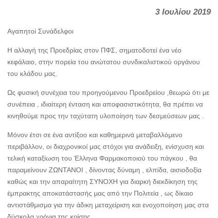
3 Ιουλίου 2019
Αγαπητοί Συνάδελφοι
Η αλλαγή της Προεδρίας στον ΠΦΣ, σηματοδοτεί ένα νέο
κεφάλαιο, στην πορεία του ανώτατου συνδικαλιστικού οργάνου
του κλάδου μας.
Ως φυσική συνέχεια του προηγούμενου Προεδρείου ,θεωρώ ότι με
συνέπεια , ιδιαίτερη ένταση και αποφασιστικότητα, θα πρέπει να
κινηθούμε προς την ταχύτατη υλοποίηση των δεσμεύσεων μας .
Μόνον έτσι σε ένα αντίξοο και καθημερινά μεταβαλλόμενο
περιβάλλον, οι διαχρονικοί μας στόχοι για ανάδειξη, ενίσχυση και
τελική καταξίωση του Έλληνα Φαρμακοποιού του πάγκου , θα
παραμείνουν ΖΩΝΤΑΝΟΙ , δίνοντας δύναμη , ελπίδα, αισιοδοξία
καθώς και την απαραίτητη ΣΥΝΟΧΗ για διαρκή διεκδίκηση της
έμπρακτης αποκατάστασής μας από την Πολιτεία , ως δίκαιο
αντιστάθμισμα για την άδικη μεταχείριση και ενοχοποίηση μας στα
δύσκολα χρόνια της κρίσης.