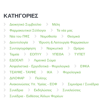
ΚΑΤΗΓΟΡΙΕΣ
Διοικητικό Συμβούλιο
Μέλη
Φαρμακευτικοί Σύλλογοι
Τα νέα μας
Νέα του ΠΦΣ
Νομοθεσία
Θεσμικά
Δεοντολογία
Ίδρυση & Λειτουργία Φαρμακείων
Συνταγογράφηση
Ναρκωτικά
Ωράριο
Ταμεία
ΕΟΠΥΥ
ΥΠΕΘΑ
ΤΥΠΕΤ
ΕΔΟΕΑΠ
Λιμενικό Σώμα
Ασφαλιστικά - Εργοδοτικά - Φορολογικά
ΕΦΚΑ
ΤΕΑΥΦΕ - ΤΑΥΦΕ
ΙΚΑ
Φορολογικά
ΔΙΛΟΦΑΡ
Πολίτης
Ανακοινώσεις Υπ. Υγείας - ΕΟΦ
Σεμινάρια / Συνέδρια
Συνέδρια
Εκδηλώσεις
Συνελεύσεις
Συνέδρια - Εκθέσεις Άλλων Φορέων