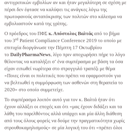
αντιγριπικών εμβολίων αν και ήταν μεγαλύτερη σε σχέση με
πέρσι δεν έφτασε να καλύψει τις ανάγκες λόγω της
πρωτοφανούς ανταπόκρισης των πολιτών στο κάλεσμα να
εμβολιαστούν κατά της γρίπης.
Ο πρόεδρος του ΠΦΣ
κ. Απόστολος Βαλτάς
από το βήμα
rd
του 3
Patient Compliance Conference 2019 το οποίο με
επιτυχία διοργάνωσε την Πέμπτη 17 Οκτωβρίου
το
DailyPharmaNews
, λίγο πριν αποχωρήσει πήρε το λόγο
θέλοντας να καταλήξει σ’ ένα συμπέρασμα με βάση τα όσα
είχαν ειπωθεί νωρίτερα στο στρογγυλό τραπέζι με θέμα
«Ποιες είναι οι πολιτικές που πρέπει να εφαρμοστούν για
να βελτιωθεί η συμμόρφωση των ασθενών στη θεραπεία το
2020» στο οποίο συμμετείχε.
Το συμπέρασμα λοιπόν αυτό για τον κ. Βαλτά ήταν ότι
έχουν αλλάξει οι εποχές και ότι «μας έχουν διδάξει και τα
λάθη του παρελθόντος αλλά υπάρχει και μία άλλη διάθεση
από τους όλους φορείς να δούμε την πραγματικότητα χωρίς
στρουθοκαμηλισμούς» σε μία λογική του ότι «πρέπει όλοι