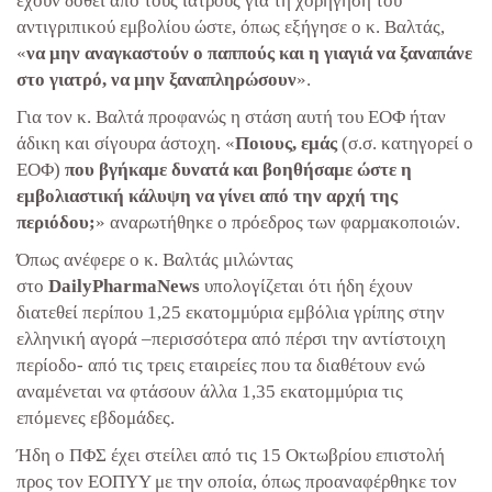
έχουν δοθεί από τους ιατρούς για τη χορήγηση του
αντιγριπικού εμβολίου ώστε, όπως εξήγησε ο κ. Βαλτάς,
«
να μην αναγκαστούν ο παππούς και η γιαγιά να ξαναπάνε
στο γιατρό, να μην ξαναπληρώσουν
».
Για τον κ. Βαλτά προφανώς η στάση αυτή του ΕΟΦ ήταν
άδικη και σίγουρα άστοχη. «
Ποιους, εμάς
(σ.σ. κατηγορεί ο
ΕΟΦ)
που βγήκαμε δυνατά και βοηθήσαμε ώστε η
εμβολιαστική κάλυψη να γίνει από την αρχή της
περιόδου;
» αναρωτήθηκε ο πρόεδρος των φαρμακοποιών.
Όπως ανέφερε ο κ. Βαλτάς μιλώντας
στο
DailyPharmaNews
υπολογίζεται ότι ήδη έχουν
διατεθεί περίπου 1,25 εκατομμύρια εμβόλια γρίπης στην
ελληνική αγορά –περισσότερα από πέρσι την αντίστοιχη
περίοδο- από τις τρεις εταιρείες που τα διαθέτουν ενώ
αναμένεται να φτάσουν άλλα 1,35 εκατομμύρια τις
επόμενες εβδομάδες.
Ήδη ο ΠΦΣ έχει στείλει από τις 15 Οκτωβρίου επιστολή
προς τον ΕΟΠΥΥ με την οποία, όπως προαναφέρθηκε τον