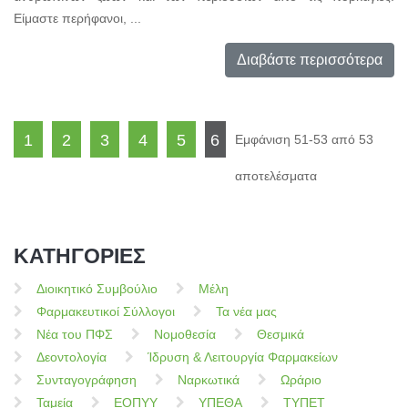
Είμαστε περήφανοι, ...
Διαβάστε περισσότερα
1
2
3
4
5
6
Εμφάνιση 51-53 από 53
αποτελέσματα
ΚΑΤΗΓΟΡΙΕΣ
Διοικητικό Συμβούλιο
Μέλη
Φαρμακευτικοί Σύλλογοι
Τα νέα μας
Νέα του ΠΦΣ
Νομοθεσία
Θεσμικά
Δεοντολογία
Ίδρυση & Λειτουργία Φαρμακείων
Συνταγογράφηση
Ναρκωτικά
Ωράριο
Ταμεία
ΕΟΠΥΥ
ΥΠΕΘΑ
ΤΥΠΕΤ