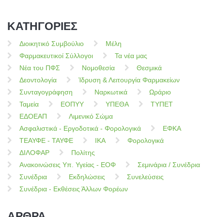
ΚΑΤΗΓΟΡΙΕΣ
Διοικητικό Συμβούλιο
Μέλη
Φαρμακευτικοί Σύλλογοι
Τα νέα μας
Νέα του ΠΦΣ
Νομοθεσία
Θεσμικά
Δεοντολογία
Ίδρυση & Λειτουργία Φαρμακείων
Συνταγογράφηση
Ναρκωτικά
Ωράριο
Ταμεία
ΕΟΠΥΥ
ΥΠΕΘΑ
ΤΥΠΕΤ
ΕΔΟΕΑΠ
Λιμενικό Σώμα
Ασφαλιστικά - Εργοδοτικά - Φορολογικά
ΕΦΚΑ
ΤΕΑΥΦΕ - ΤΑΥΦΕ
ΙΚΑ
Φορολογικά
ΔΙΛΟΦΑΡ
Πολίτης
Ανακοινώσεις Υπ. Υγείας - ΕΟΦ
Σεμινάρια / Συνέδρια
Συνέδρια
Εκδηλώσεις
Συνελεύσεις
Συνέδρια - Εκθέσεις Άλλων Φορέων
ΑΡΘΡΑ