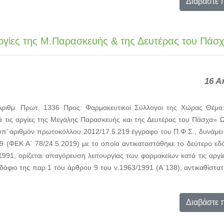
Διαβάστε 
ργίες της M.Παρασκευής & της Δευτέρας του Πάσ
16 Α
Αριθμ. Πρωτ. 1336 Προς: Φαρμακευτικοί Σύλλογοι της Χώρας Θέμ
ά τις αργίες της Μεγάλης Παρασκευής και της Δευτέρας του Πάσχα» Ω
ο υπ’ αριθμόν πρωτοκόλλου 2012/17.5.219 έγγραφο του Π.Φ.Σ., δυνάμει
 (ΦΕΚ Α΄ 78/24.5.2019) με το οποίο αντικαταστάθηκε το δεύτερο εδ
991, ορίζεται απαγόρευση λειτουργίας των φαρμακείων κατά τις αργί
 εδάφιο της παρ.1 του άρθρου 9 του ν.1963/1991 (Α΄138), αντικαθίστατ
Διαβάστε 