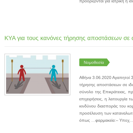
προορίζονται για ιατρική ή ιδι
ΚΥΑ για τους κανόνες τήρησης αποστάσεων σε 
Νομοθεσία
Αθήνα 3.06.2020 Αγαπητοί Σ
τήρησης αποστάσεων σε ιδιω
σύνολο της Επικράτειας, πρ
επιχειρήσεις, η λειτουργία
κινδύνου διασποράς του κορ
προσέλευση των καταναλωτώ
όπως …φαρμακεία:– Υποχ...