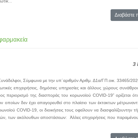
ωτικ...
Διαβάστε 
φαρμακεία
3 
υνάδελφοι, Σύμφωνα με την υπ΄αριθμόν Αριθμ. Δ1α/ΓΠ.οικ. 33465/20
τικές επιχειρήσεις, δημόσιες υπηρεσίες και άλλους χώρους συνάθρο
ος περιορισμό της διασποράς του κορωνοϊού COVID-19” ορίζεται ότι: 
 των οποίων δεν έχει απαγορευθεί στο πλαίσιο των έκτακτων μέτρωναν
ωνοϊού COVID-19, οι διοικήσεις τους οφείλουν να διασφαλίζουντην τ
ν, των ακόλουθων αποστάσεων: Άλλες επιχειρήσεις που παραμένουν