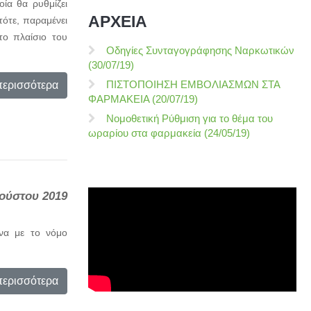
ία θα ρυθμίζει
ΑΡΧΕΙΑ
ότε, παραμένει
ο πλαίσιο του
Οδηγίες Συνταγογράφησης Ναρκωτικών
(30/07/19)
ΠΙΣΤΟΠΟΙΗΣΗ ΕΜΒΟΛΙΑΣΜΩΝ ΣΤΑ
περισσότερα
ΦΑΡΜΑΚΕΙΑ (20/07/19)
Νομοθετική Ρύθμιση για το θέμα του
ωραρίου στα φαρμακεία (24/05/19)
ούστου 2019
να με το νόμο
περισσότερα