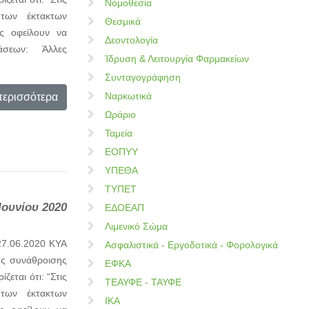
Νομοθεσία
 των έκτακτων
Θεσμικά
ς οφείλουν να
Δεοντολογία
τάσεων: Άλλες
Ίδρυση & Λειτουργία Φαρμακείων
Συνταγογράφηση
Ναρκωτικά
περισσότερα
Ωράριο
Ταμεία
ΕΟΠΥΥ
ΥΠΕΘΑ
ΤΥΠΕΤ
Ιουνίου 2020
ΕΔΟΕΑΠ
Λιμενικό Σώμα
27.06.2020 ΚΥΑ
Ασφαλιστικά - Εργοδοτικά - Φορολογικά
υς συνάθροισης
ΕΦΚΑ
εται ότι: “Στις
ΤΕΑΥΦΕ - ΤΑΥΦΕ
 των έκτακτων
ΙΚΑ