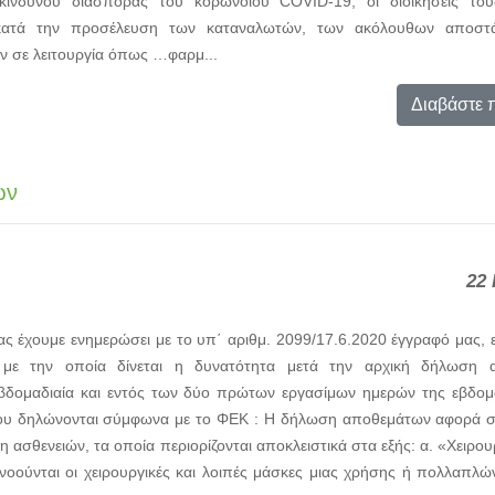
κινδύνου διασποράς του κορωνοϊού COVID-19, οι διοικήσεις του
, κατά την προσέλευση των καταναλωτών, των ακόλουθων αποσ
ν σε λειτουργία όπως …φαρμ...
Διαβάστε 
ων
22 
ς έχουμε ενημερώσει με το υπ΄ αριθμ. 2099/17.6.2020 έγγραφό μας, 
 με την οποία δίνεται η δυνατότητα μετά την αρχική δήλωση 
 εβδομαδιαία και εντός των δύο πρώτων εργασίμων ημερών της εβδομ
ου δηλώνονται σύμφωνα με το ΦΕΚ : Η δήλωση αποθεμάτων αφορά σε
ασθενειών, τα οποία περιορίζονται αποκλειστικά στα εξής: α. «Χειρου
νοούνται οι χειρουργικές και λοιπές μάσκες μιας χρήσης ή πολλαπλ