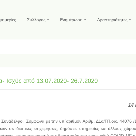
φημερίες
Σύλλογος
Ενημέρωση
Δραστηριότητες
- Ισχύς από 13.07.2020- 26.7.2020
14 
 Συνάδελφοι, Σύμφωνα με την υπ΄αριθμόν Αριθμ. Δ1α/ΓΠ.οικ. 44076 /
ων σε ιδιωτικές επιχειρήσεις, δημόσιες υπηρεσίες και άλλους χώρο
ράτειας, προς περιορισμό της διασποράς του κορωνοϊού COVID-19” ορίζ